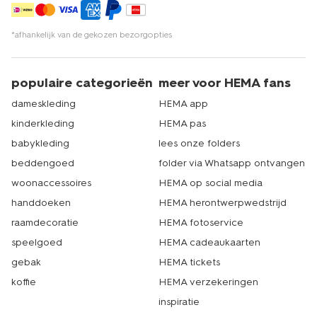
*afhankelijk van de gekozen bezorgopties
populaire categorieën
meer voor HEMA fans
dameskleding
HEMA app
kinderkleding
HEMA pas
babykleding
lees onze folders
beddengoed
folder via Whatsapp ontvangen
woonaccessoires
HEMA op social media
handdoeken
HEMA herontwerpwedstrijd
raamdecoratie
HEMA fotoservice
speelgoed
HEMA cadeaukaarten
gebak
HEMA tickets
koffie
HEMA verzekeringen
inspiratie