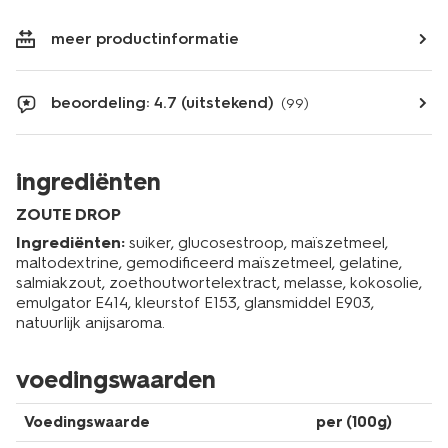
meer productinformatie
beoordeling: 4.7 (uitstekend)
(99)
ingrediënten
ZOUTE DROP
Ingrediënten:
suiker, glucosestroop, maïszetmeel,
maltodextrine, gemodificeerd maïszetmeel, gelatine,
salmiakzout, zoethoutwortelextract, melasse, kokosolie,
emulgator E414, kleurstof E153, glansmiddel E903,
natuurlijk anijsaroma.
voedingswaarden
Voedingswaarde
per (100g)