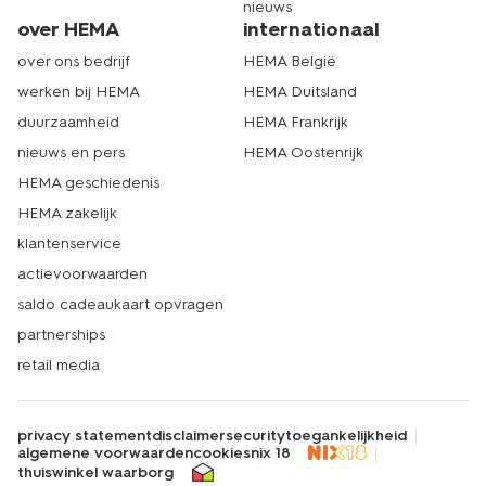
nieuws
over HEMA
internationaal
over ons bedrijf
HEMA België
werken bij HEMA
HEMA Duitsland
duurzaamheid
HEMA Frankrijk
nieuws en pers
HEMA Oostenrijk
HEMA geschiedenis
HEMA zakelijk
klantenservice
actievoorwaarden
saldo cadeaukaart opvragen
partnerships
retail media
privacy statement
disclaimer
security
toegankelijkheid
algemene voorwaarden
cookies
nix 18
thuiswinkel waarborg