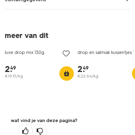
2 voor 3.99
2 voor 3.99
meer van dit
met je HEMA pas
met je HEMA pas
luxe drop mix 130g
drop en salmiak kussentjes 1
2
.
2
.
49
49
€
19
.
15
/kg
€
22
.
64
/kg
wat vind je van deze pagina?