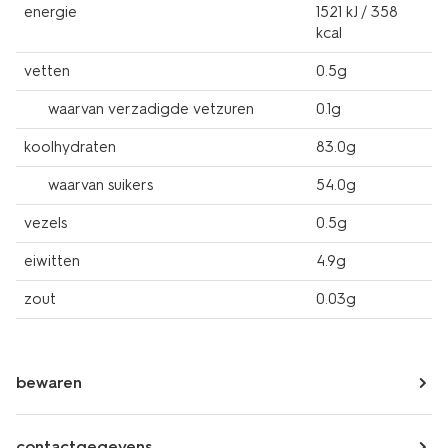
energie
1521 kJ / 358
kcal
vetten
0.5g
waarvan verzadigde vetzuren
0.1g
koolhydraten
83.0g
waarvan suikers
54.0g
vezels
0.5g
eiwitten
4.9g
zout
0.03g
bewaren
contactgegevens