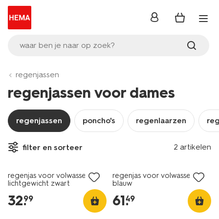
inloggen
waar ben je naar op zoek?
regenjassen
regenjassen voor dames
regenjassen
poncho's
regenlaarzen
re
2 artikelen
filter en sorteer
regenjas voor volwassen
regenjas voor volwassenen
lichtgewicht zwart
blauw
32
.
61
.
99
49