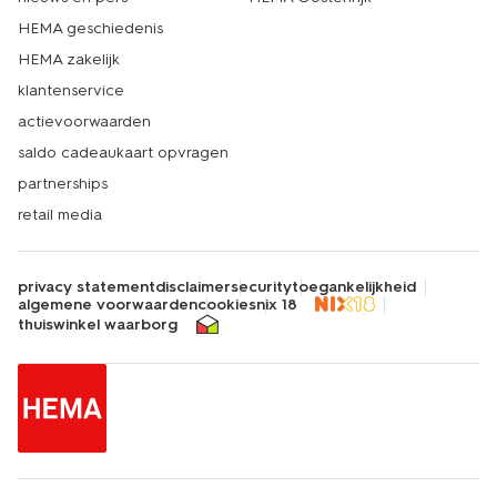
buien mee trotseren.
HEMA geschiedenis
HEMA zakelijk
klantenservice
actievoorwaarden
saldo cadeaukaart opvragen
partnerships
retail media
privacy statement
disclaimer
security
toegankelijkheid
algemene voorwaarden
cookies
nix 18
thuiswinkel waarborg