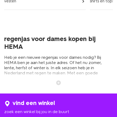
vesten
shirts en tops
regenjas voor dames kopen bij
HEMA
Heb je een nieuwe regenjas voor dames nodig? Bij
HEMA ben je aan het juiste adres. Of het nu zomer,
lente, herfst of winter is. In elk seizoen heb je in
Nederland met regen te maken. Met een goede
damesregenjas trotseer je met gemak de zwaarste
regenbuien. Zorg daarom dat er altijd eentje op de
kapstok hangt. Zo kun je zonder zorgen de hond
uitlaten. Of je kind naar school brengen, boodschappen
doen of iets anders. Ontdek het assortiment
vind een winkel
regenjassen voor dames online op hema.nl en in onze
winkels.
zoek een winkel bij jou in de buurt