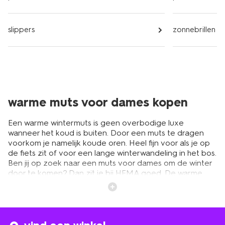
slippers
zonnebrillen
warme muts voor dames kopen
Een warme wintermuts is geen overbodige luxe
wanneer het koud is buiten. Door een muts te dragen
voorkom je namelijk koude oren. Heel fijn voor als je op
de fiets zit of voor een lange winterwandeling in het bos.
Ben jij op zoek naar een muts voor dames om de winter
door te komen? Dan zit je bij HEMA goed. De warme,
gebreide damesmutsen van HEMA zijn namelijk
multifunctioneel. Zo zorgen ze niet alleen voor een
aangename temperatuur, maar ook voor een hippe look.
En dat ook nog eens voor een echt HEMA prijsje!