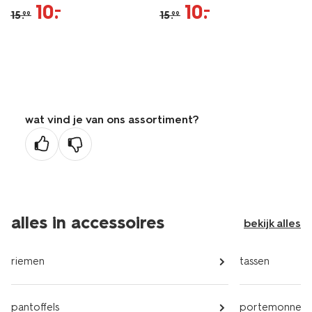
10
.
10
.
–
–
15
.
15
.
99
99
wat vind je van ons assortiment?
alles in accessoires
bekijk alles
riemen
tassen
pantoffels
portemonnees