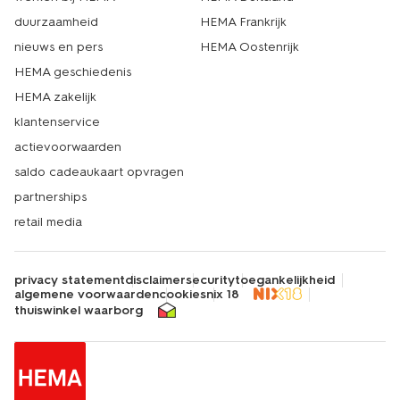
duurzaamheid
HEMA Frankrijk
nieuws en pers
HEMA Oostenrijk
HEMA geschiedenis
HEMA zakelijk
klantenservice
actievoorwaarden
saldo cadeaukaart opvragen
partnerships
retail media
privacy statement
disclaimer
security
toegankelijkheid
algemene voorwaarden
cookies
nix 18
thuiswinkel waarborg