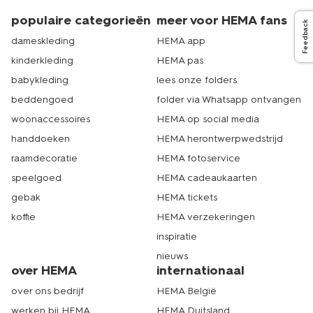
populaire categorieën
meer voor HEMA fans
Feedback
dameskleding
HEMA app
kinderkleding
HEMA pas
babykleding
lees onze folders
beddengoed
folder via Whatsapp ontvangen
woonaccessoires
HEMA op social media
handdoeken
HEMA herontwerpwedstrijd
raamdecoratie
HEMA fotoservice
speelgoed
HEMA cadeaukaarten
gebak
HEMA tickets
koffie
HEMA verzekeringen
inspiratie
nieuws
over HEMA
internationaal
over ons bedrijf
HEMA België
werken bij HEMA
HEMA Duitsland