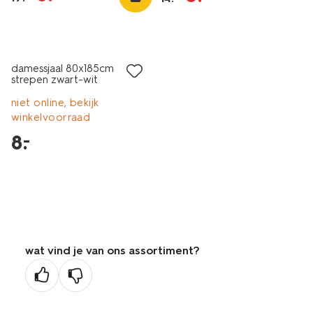
laag geprijsd
damessjaal 80x185cm
strepen zwart-wit
niet online, bekijk
winkelvoorraad
8
.
–
wat vind je van ons assortiment?