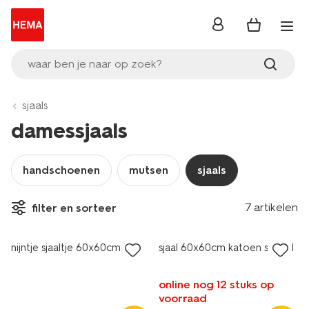
inloggen
waar ben je naar op zoek?
sjaals
damessjaals
handschoenen
mutsen
sjaals
7 artikelen
filter en sorteer
nieuw
sale
nijntje sjaaltje 60x60cm
sjaal 60x60cm katoen strand
online nog 12 stuks op
voorraad