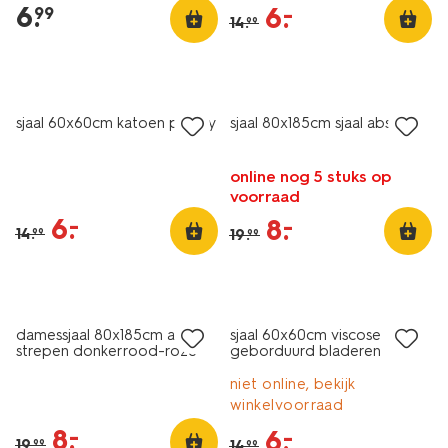
6
.
6
.
–
99
14
.
99
sale
sale
sjaal 60x60cm katoen paisley
sjaal 80x185cm sjaal abstract
online nog 5 stuks op
voorraad
6
.
–
8
.
–
14
.
19
.
99
99
sale
sale
damessjaal 80x185cm acryl
sjaal 60x60cm viscose
strepen donkerrood-roze
geborduurd bladeren
niet online, bekijk
winkelvoorraad
8
.
–
6
.
–
19
.
14
.
99
99