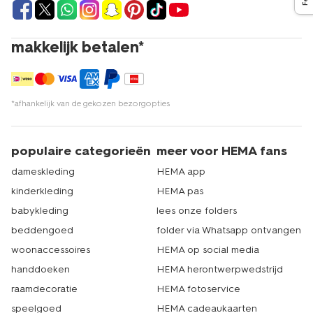
makkelijk betalen*
*afhankelijk van de gekozen bezorgopties
populaire categorieën
meer voor HEMA fans
dameskleding
HEMA app
kinderkleding
HEMA pas
babykleding
lees onze folders
beddengoed
folder via Whatsapp ontvangen
woonaccessoires
HEMA op social media
handdoeken
HEMA herontwerpwedstrijd
raamdecoratie
HEMA fotoservice
speelgoed
HEMA cadeaukaarten