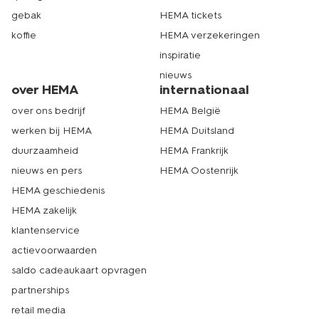
gebak
HEMA tickets
koffie
HEMA verzekeringen
inspiratie
nieuws
over HEMA
internationaal
over ons bedrijf
HEMA België
werken bij HEMA
HEMA Duitsland
duurzaamheid
HEMA Frankrijk
nieuws en pers
HEMA Oostenrijk
HEMA geschiedenis
HEMA zakelijk
klantenservice
actievoorwaarden
saldo cadeaukaart opvragen
partnerships
retail media