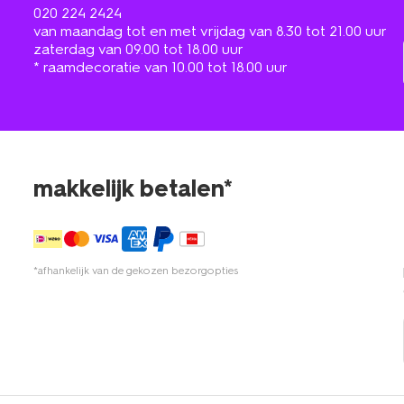
020 224 2424
van maandag tot en met vrijdag van 8.30 tot 21.00 uur
zaterdag van 09.00 tot 18.00 uur
* raamdecoratie van 10.00 tot 18.00 uur
makkelijk betalen*
*afhankelijk van de gekozen bezorgopties