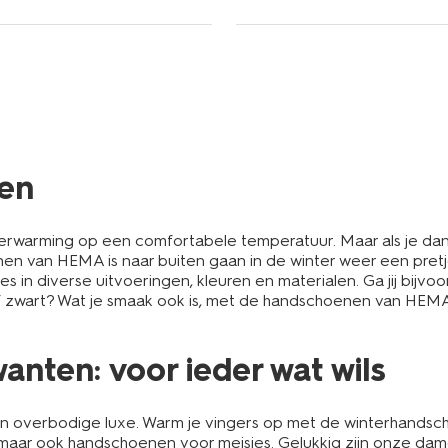
en
 de verwarming op een comfortabele temperatuur. Maar als je da
an HEMA is naar buiten gaan in de winter weer een pretje. Z
in diverse uitvoeringen, kleuren en materialen. Ga jij bijvoo
of zwart? Wat je smaak ook is, met de handschoenen van HEMA 
ten: voor ieder wat wils
n overbodige luxe. Warm je vingers op met de winterhands
 maar ook
handschoenen voor meisjes
. Gelukkig zijn onze da