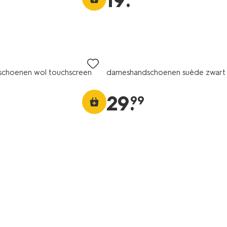
19
.
choenen wol touchscreen
dameshandschoenen suède zwart
29
.
99