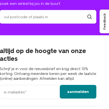
zoek een winkel bij jou in de buurt
zoek
Feedback
een
winkel
vind
winkel
bij
jou
in
de
buurt
altijd op de hoogte van onze
acties
Schrijf je in voor de nieuwsbrief en krijg direct 10%
korting. Ontvang meerdere keren per week de laatste
(online) aanbiedingen. Afmelden kan altijd.
e-
aanmelden
mailadres