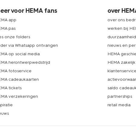
eer voor HEMA fans
over HEM
EMA app
over ons bedri
EMA pas
werken bij H
es onze folders
duurzaamhei
lder via Whatsapp ontvangen
nieuws en per
MA op social media
HEMA geschie
MA herontwerpwedstrijd
HEMA zakelijk
MA fotoservice
klantenservic
MA cadeaukaarten
actievoorwaa
MA tickets
saldo cadeau
MA verzekeringen
partnerships
spiratie
retail media
euws