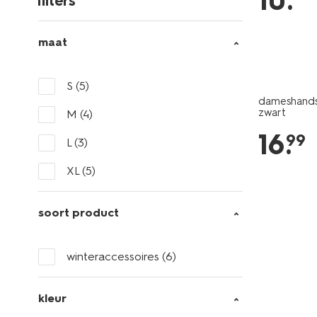
10
.
filters
maat
S
(5)
dameshands
zwart
M
(4)
16
.
99
L
(3)
XL
(5)
soort product
winteraccessoires
(6)
kleur