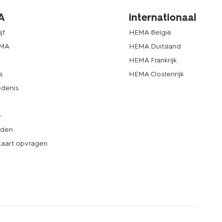
A
internationaal
jf
HEMA België
EMA
HEMA Duitsland
d
HEMA Frankrijk
s
HEMA Oostenrijk
denis
e
rden
kaart opvragen