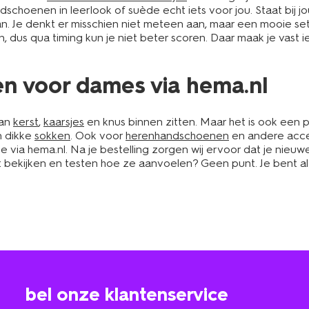
dschoenen in leerlook of suède echt iets voor jou. Staat bij jo
. Je denkt er misschien niet meteen aan, maar een mooie s
n, dus qua timing kun je niet beter scoren. Daar maak je vast i
n voor dames via hema.nl
van
kerst
,
kaarsjes
en knus binnen zitten. Maar het is ook een 
n dikke
sokken
. Ook voor
herenhandschoenen
en andere acce
ne via hema.nl. Na je bestelling zorgen wij ervoor dat je nieu
t bekijken en testen hoe ze aanvoelen? Geen punt. Je bent 
bel onze klantenservice