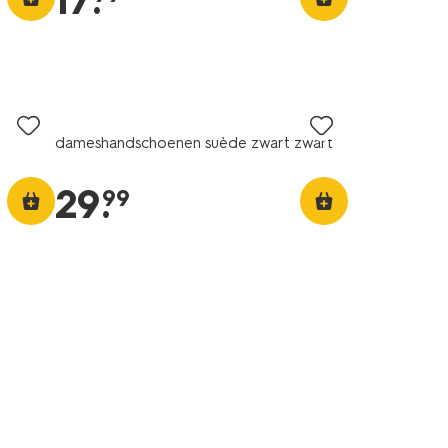
17
.
dameshandschoenen suède zwart zwart
29
.
99