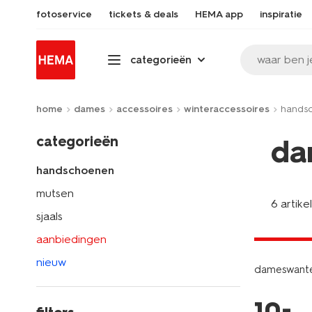
fotoservice
tickets & deals
HEMA app
inspiratie
waar ben j
categorieën
home
dames
accessoires
winteraccessoires
hands
categorieën
da
handschoenen
mutsen
6 artike
sjaals
laag gepri
aanbiedingen
nieuw
dameswanten
–