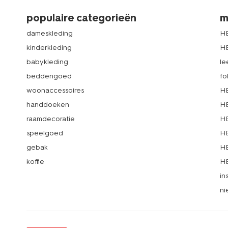
populaire categorieën
m
dameskleding
H
kinderkleding
H
babykleding
le
beddengoed
fo
woonaccessoires
HE
handdoeken
HE
raamdecoratie
HE
speelgoed
HE
gebak
HE
koffie
HE
in
ni