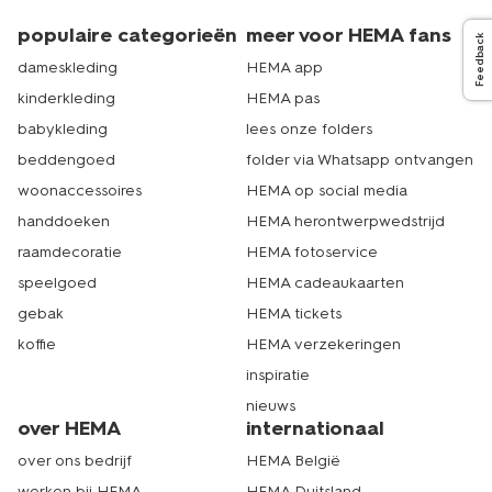
hebben we damessloffen van maat 37 tot en met maat
42. Ook als je maat 38, 39, 40 of 41 hebt vind je dus
populaire categorieën
meer voor HEMA fans
Feedback
heerlijke HEMA pantoffels. Als je dan toch aan het online
dameskleding
HEMA app
shoppen bent, bekijk dan ook eens ons assortiment
snugglehoodies voor dames
. Een hip en warm alternatief
kinderkleding
HEMA pas
voor een badjas en lekker warm. Of wat dacht je van een
babykleding
lees onze folders
comfortabel
shirt met print voor dames
? Laat die winter
maar komen! Echt HEMA.
beddengoed
folder via Whatsapp ontvangen
woonaccessoires
HEMA op social media
handdoeken
HEMA herontwerpwedstrijd
raamdecoratie
HEMA fotoservice
speelgoed
HEMA cadeaukaarten
gebak
HEMA tickets
koffie
HEMA verzekeringen
inspiratie
nieuws
over HEMA
internationaal
over ons bedrijf
HEMA België
werken bij HEMA
HEMA Duitsland