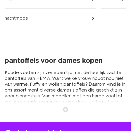
nachtmode
pantoffels voor dames kopen
Koude voeten zijn verleden tijd met de heerlijk zachte
pantoffels van HEMA. Want welke vrouw houdt nou niet
van warme, fluffy en wollen pantoffels? Daarom vind je in
ons assortiment diverse dames sloffen die geschikt zijn
voor binnenshuis. Van modellen met een harde zool tot
vrolijk gebreide exemplaren, met deze sloffen zit jij er
superknus bij. Heerlijk om je hoge dames pantoffels
bijvoorbeeld te dragen onder je badjas. Zo hou je je
voeten lekker warm, terwijl je ‘s ochtends uit bed stapt.
Kies uit verschillende kleuren, maten en stijlen om je
voetjes fijn te warmen. Ben je helemaal weg van