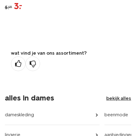
3
.
–
5
.
49
wat vind je van ons assortiment?
alles in dames
bekijk alles
dameskleding
beenmode
lingerie
aanbiedingen