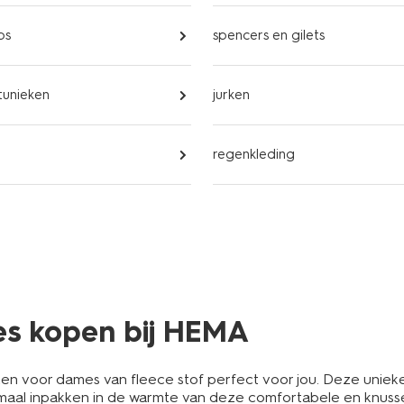
ps
spencers en gilets
tunieken
jurken
regenkleding
es kopen bij HEMA
en voor dames van fleece stof perfect voor jou. Deze unieke
emaal inpakken in de warmte van deze comfortabele en knusse