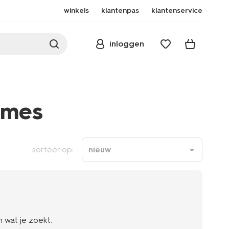
winkels
klantenpas
klantenservice
inloggen
ames
sorteer op:
nieuw
 wat je zoekt.