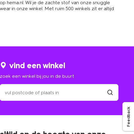
g op hema.nl. Wil je de zachte stof van onze snuggle
r in onze winkel. Met ruim 500 winkels zit er altijd
vind een winkel
zoek een winkel bij jou in de buurt
zoek
een
winkel
vind
winkel
bij
Feedback
jou
in
de
buurt