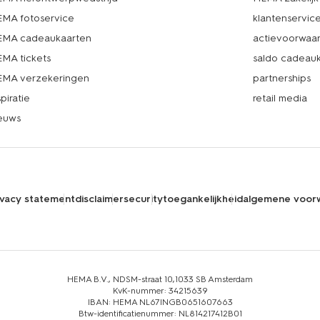
MA fotoservice
klantenservic
MA cadeaukaarten
actievoorwaa
MA tickets
saldo cadeau
MA verzekeringen
partnerships
spiratie
retail media
euws
ivacy statement
disclaimer
security
toegankelijkheid
algemene voor
HEMA B.V., NDSM-straat 10,1033 SB Amsterdam
KvK-nummer: 34215639
IBAN: HEMA NL67INGB0651607663
Btw-identificatienummer: NL814217412B01