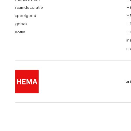
raamdecoratie
HE
speelgoed
HE
gebak
HE
koffie
HE
in
ni
pr