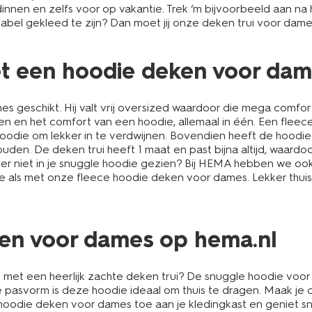
dinnen en zelfs voor op vakantie. Trek ‘m bijvoorbeeld aan 
tabel gekleed te zijn? Dan moet jij onze deken trui voor dames
met een hoodie deken voor da
es geschikt. Hij valt vrij oversized waardoor die mega comfo
 en het comfort van een hoodie, allemaal in één. Een fleece
 hoodie om lekker in te verdwijnen. Bovendien heeft de hood
den. De deken trui heeft 1 maat en past bijna altijd, waardoo
ever niet in je snuggle hoodie gezien? Bij HEMA hebben we o
 als met onze fleece hoodie deken voor dames. Lekker thuis a
ken voor dames op hema.nl
 met een heerlijk zachte deken trui? De snuggle hoodie voor 
asvorm is deze hoodie ideaal om thuis te dragen. Maak je chi
die deken voor dames toe aan je kledingkast en geniet snel