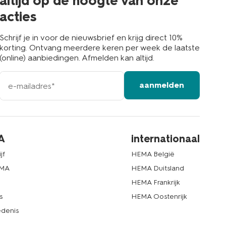
altijd op de hoogte van onze
acties
Schrijf je in voor de nieuwsbrief en krijg direct 10%
korting. Ontvang meerdere keren per week de laatste
(online) aanbiedingen. Afmelden kan altijd.
e-
aanmelden
mailadres
A
internationaal
jf
HEMA België
EMA
HEMA Duitsland
d
HEMA Frankrijk
s
HEMA Oostenrijk
denis