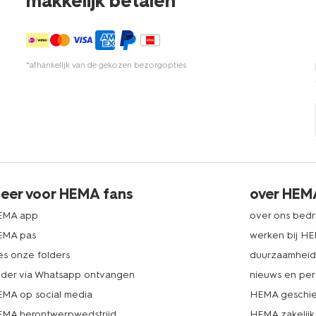
makkelijk betalen*
*afhankelijk van de gekozen bezorgopties
eer voor HEMA fans
over HEM
EMA app
over ons bedri
EMA pas
werken bij H
es onze folders
duurzaamhei
lder via Whatsapp ontvangen
nieuws en per
MA op social media
HEMA geschie
MA herontwerpwedstrijd
HEMA zakelijk