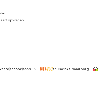
e
rden
kaart opvragen
waarden
cookies
nix 18
thuiswinkel waarborg