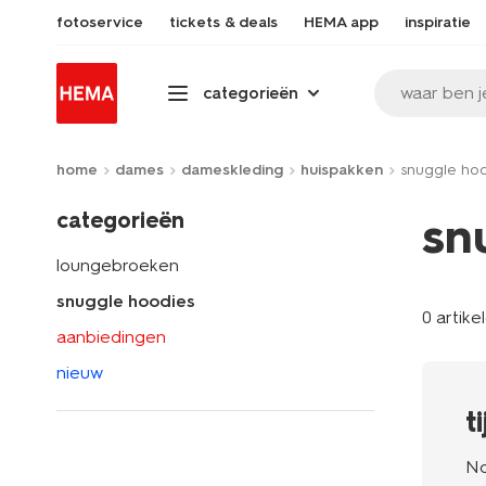
fotoservice
tickets & deals
HEMA app
inspiratie
waar ben j
categorieën
home
dames
dameskleding
huispakken
snuggle ho
categorieën
sn
loungebroeken
snuggle hoodies
0 artike
aanbiedingen
nieuw
t
No