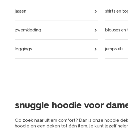
jassen
shirts en to
zwemkleding
blouses en 
leggings
jumpsuits
snuggle hoodie voor dam
Op zoek naar ultiem comfort? Dan is onze hoodie dek
hoodie en een deken tot één item. Je kunt jezelf hel