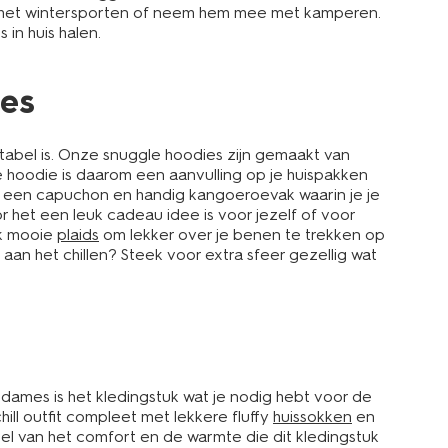
na het wintersporten of neem hem mee met kamperen.
 in huis halen.
mes
rtabel is. Onze snuggle hoodies zijn gemaakt van
 hoodie is daarom een aanvulling op je huispakken
ie een capuchon en handig kangoeroevak waarin je je
r het een leuk cadeau idee is voor jezelf of voor
ok mooie
plaids
om lekker over je benen te trekken op
an het chillen? Steek voor extra sfeer gezellig wat
dames is het kledingstuk wat je nodig hebt voor de
ll outfit compleet met lekkere fluffy
huissokken
en
 van het comfort en de warmte die dit kledingstuk