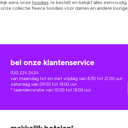
Bekijk eens onze
hoodies
. Je bestelt en bekijkt alles eenvoudi
 onze collectie fleece hoodies voor dames en andere loungewea
bel onze klantenservice
020 224 2424
van maandag tot en met vrijdag van 8.30 tot 21.00 uur
zaterdag van 09.00 tot 18.00 uur
* raamdecoratie van 10.00 tot 18.00 uur