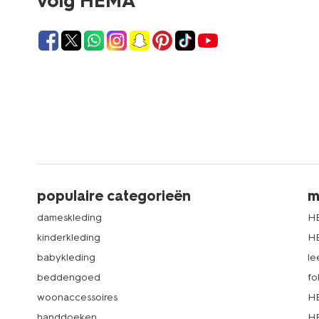
volg HEMA
populaire categorieën
m
dameskleding
H
kinderkleding
H
babykleding
le
beddengoed
fo
woonaccessoires
HE
handdoeken
HE