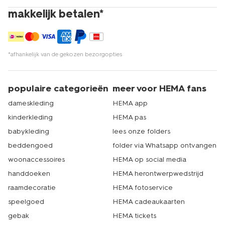
makkelijk betalen*
*afhankelijk van de gekozen bezorgopties
populaire categorieën
meer voor HEMA fans
dameskleding
HEMA app
kinderkleding
HEMA pas
babykleding
lees onze folders
beddengoed
folder via Whatsapp ontvangen
woonaccessoires
HEMA op social media
handdoeken
HEMA herontwerpwedstrijd
raamdecoratie
HEMA fotoservice
speelgoed
HEMA cadeaukaarten
gebak
HEMA tickets