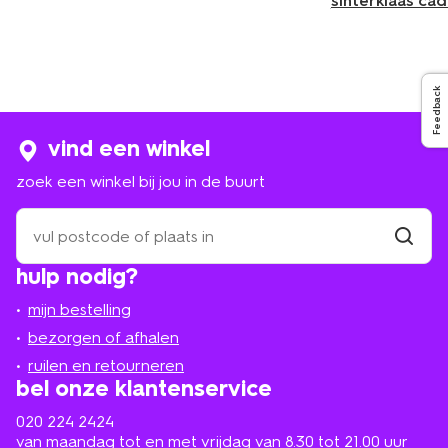
sinterklaas ca
Feedback
vind een winkel
zoek een winkel bij jou in de buurt
zoek
een
winkel
vind
hulp nodig?
winkel
bij
jou
mijn bestelling
in
de
bezorgen of afhalen
buurt
ruilen en retourneren
bel onze klantenservice
020 224 2424
van maandag tot en met vrijdag van 8.30 tot 21.00 uur