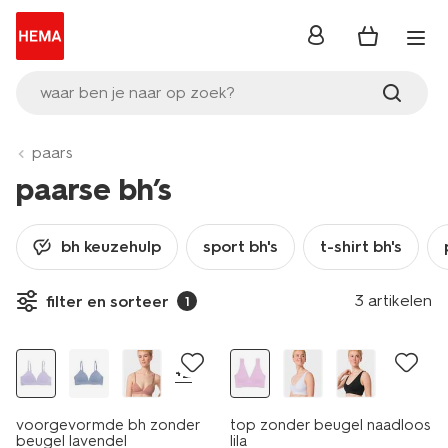
inloggen
waar ben je naar op zoek?
paars
paarse bh’s
bh keuzehulp
sport bh's
t-shirt bh's
3 artikelen
filter en sorteer
1
laag geprijsd
30% korting
+2
voorgevormde bh zonder
top zonder beugel naadloos
beugel lavendel
lila