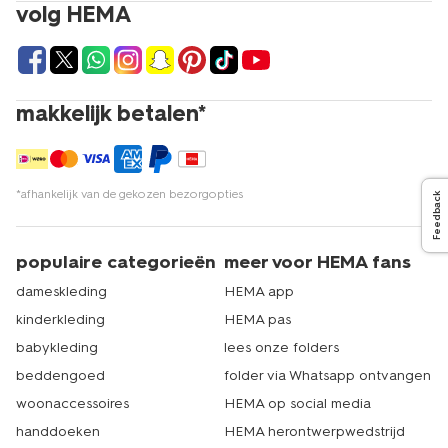
bh's en andere paarse lingerie? Je kunt deze mooie
volg HEMA
items eenvoudig online bestellen op hema.nl. HEMA
heeft meer dan 500 winkels in Nederland. Er zit dus altijd
een HEMA-winkel bij jou in de buurt. Hier kun je de
paarse lingerie bekijken en voelen om het perfecte
model te vinden. Of je nu online shopt of langskomt in
makkelijk betalen*
een van onze winkels, bij HEMA vind je altijd de paarse
bh die bij jou past. Ontdek het veelzijdige aanbod en
geef je ondergoed een upgrade met een prachtige
paarse bh. Dat is echt HEMA.
*afhankelijk van de gekozen bezorgopties
Feedback
populaire categorieën
meer voor HEMA fans
dameskleding
HEMA app
kinderkleding
HEMA pas
babykleding
lees onze folders
beddengoed
folder via Whatsapp ontvangen
woonaccessoires
HEMA op social media
handdoeken
HEMA herontwerpwedstrijd