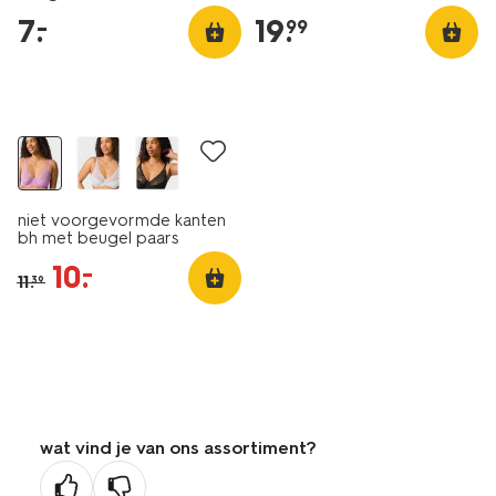
7
.
19
.
–
99
korting
niet voorgevormde kanten
bh met beugel paars
10
.
–
11
.
39
wat vind je van ons assortiment?