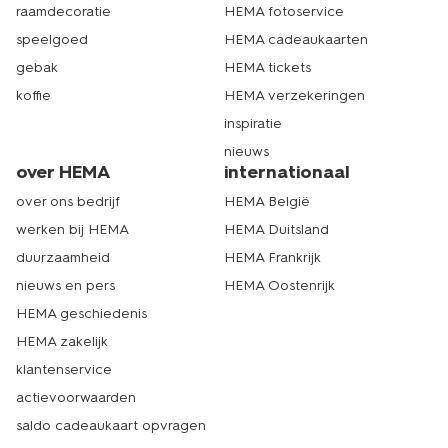
raamdecoratie
HEMA fotoservice
speelgoed
HEMA cadeaukaarten
gebak
HEMA tickets
koffie
HEMA verzekeringen
inspiratie
nieuws
over HEMA
internationaal
over ons bedrijf
HEMA België
werken bij HEMA
HEMA Duitsland
duurzaamheid
HEMA Frankrijk
nieuws en pers
HEMA Oostenrijk
HEMA geschiedenis
HEMA zakelijk
klantenservice
actievoorwaarden
saldo cadeaukaart opvragen