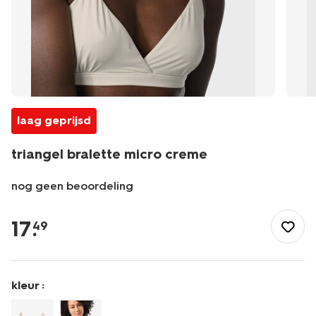
laag geprijsd
triangel bralette micro creme
nog geen beoordeling
/dames/lingerie/bh/tiener-
bh/triangel-
17
.
49
bralette-
micro-
creme-
21900290CREAM.html
kleur :