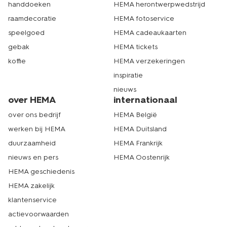
handdoeken
HEMA herontwerpwedstrijd
raamdecoratie
HEMA fotoservice
speelgoed
HEMA cadeaukaarten
gebak
HEMA tickets
koffie
HEMA verzekeringen
inspiratie
nieuws
over HEMA
internationaal
over ons bedrijf
HEMA België
werken bij HEMA
HEMA Duitsland
duurzaamheid
HEMA Frankrijk
nieuws en pers
HEMA Oostenrijk
HEMA geschiedenis
HEMA zakelijk
klantenservice
actievoorwaarden