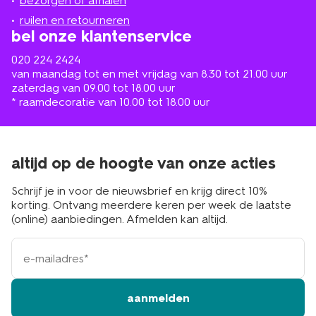
de
bezorgen of afhalen
buurt
ruilen en retourneren
bel onze klantenservice
020 224 2424
van maandag tot en met vrijdag van 8.30 tot 21.00 uur
zaterdag van 09.00 tot 18.00 uur
* raamdecoratie van 10.00 tot 18.00 uur
altijd op de hoogte van onze acties
Schrijf je in voor de nieuwsbrief en krijg direct 10%
korting. Ontvang meerdere keren per week de laatste
(online) aanbiedingen. Afmelden kan altijd.
e-
mailadres
aanmelden