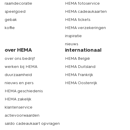
raamdecoratie
HEMA fotoservice
speelgoed
HEMA cadeaukaarten
gebak
HEMA tickets
koffie
HEMA verzekeringen
inspiratie
nieuws
over HEMA
internationaal
over ons bedrijf
HEMA België
werken bij HEMA
HEMA Duitsland
duurzaamheid
HEMA Frankrijk
nieuws en pers
HEMA Oostenrijk
HEMA geschiedenis
HEMA zakelijk
klantenservice
actievoorwaarden
saldo cadeaukaart opvragen