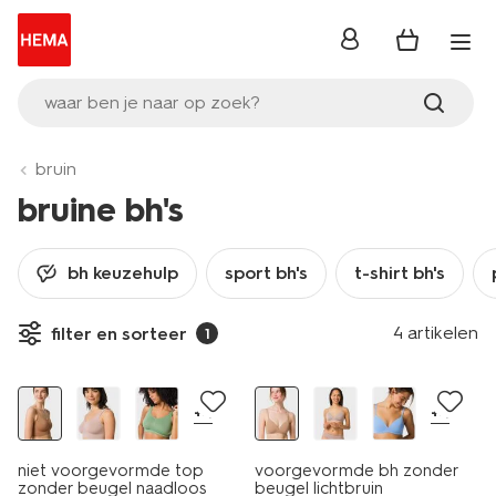
inloggen
waar ben je naar op zoek?
bruin
bruine bh's
bh keuzehulp
sport bh's
t-shirt bh's
4 artikelen
filter en sorteer
1
30% korting
+4
+4
niet voorgevormde top
voorgevormde bh zonder
zonder beugel naadloos
beugel lichtbruin