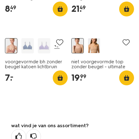
middenbruin
8
.
21
.
49
49
laag geprijsd
+2
voorgevormde bh zonder
niet voorgevormde top
beugel katoen lichtbruin
zonder beugel - ultimate
comfort lichtbruin
7
.
19
.
–
99
wat vind je van ons assortiment?