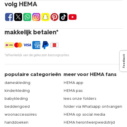
volg HEMA
Overtuigd om een bruine bh te kopen? Dat kan met een
druk op de knop op hema.nl. Kies de tint en het model
die je het mooist vindt, en bestellen maar. Voor je het
weet, loop je rond in je nieuwe bruine bh. Door online te
bestellen kun je thuis op je gemak passen. Is de maat
makkelijk betalen*
helaas niet goed? Geen punt, ruilen of retourneren is
ook mogelijk. En voor bh’s in verschillende kleuren bruin
kun je uiteraard ook in onze winkels terecht. HEMA heeft
meer dan 500 winkels in Nederland. Er zit dus altijd een
*afhankelijk van de gekozen bezorgopties
Feedback
winkel bij jou in de buurt. Dat is echt HEMA.
populaire categorieën
meer voor HEMA fans
dameskleding
HEMA app
kinderkleding
HEMA pas
babykleding
lees onze folders
beddengoed
folder via Whatsapp ontvangen
woonaccessoires
HEMA op social media
handdoeken
HEMA herontwerpwedstrijd