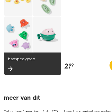
badspeelgoed
2
.
99
meer van dit
sale
Takkie badfiguurtjes - 2 stuks
baddier opwindbaar varke