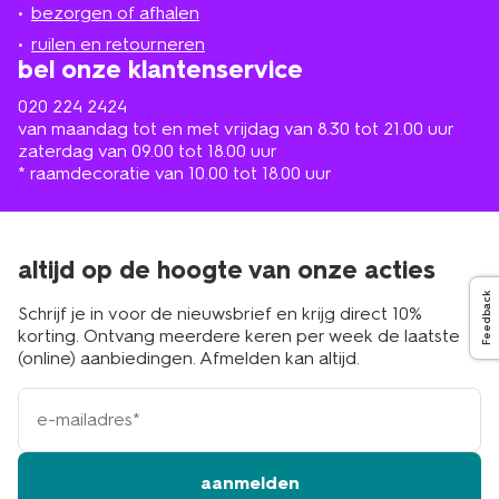
de
bezorgen of afhalen
buurt
ruilen en retourneren
bel onze klantenservice
020 224 2424
van maandag tot en met vrijdag van 8.30 tot 21.00 uur
zaterdag van 09.00 tot 18.00 uur
* raamdecoratie van 10.00 tot 18.00 uur
altijd op de hoogte van onze acties
Feedback
Schrijf je in voor de nieuwsbrief en krijg direct 10%
korting. Ontvang meerdere keren per week de laatste
(online) aanbiedingen. Afmelden kan altijd.
e-
mailadres
aanmelden