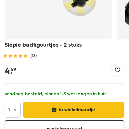
Siepie badfiguurtjes - 2 stuks
(18)
/speelgoed-
hobby/badspeelgoed/siepie-
4
.
59
badfiguurtjes-
-
-2-
stuks-
vandaag besteld, binnen 1-3 werkdagen in huis
15100377.html
in winkelmandje
1
winkelvoorraad