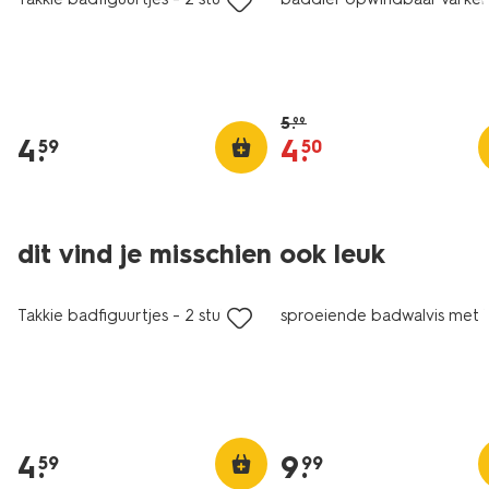
5
.
99
4
.
4
.
59
50
dit vind je misschien ook leuk
Takkie badfiguurtjes - 2 stuks
sproeiende badwalvis met l
4
.
9
.
59
99