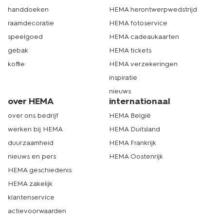
handdoeken
HEMA herontwerpwedstrijd
raamdecoratie
HEMA fotoservice
speelgoed
HEMA cadeaukaarten
gebak
HEMA tickets
koffie
HEMA verzekeringen
inspiratie
nieuws
over HEMA
internationaal
over ons bedrijf
HEMA België
werken bij HEMA
HEMA Duitsland
duurzaamheid
HEMA Frankrijk
nieuws en pers
HEMA Oostenrijk
HEMA geschiedenis
HEMA zakelijk
klantenservice
actievoorwaarden