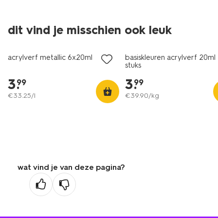
dit vind je misschien ook leuk
acrylverf metallic 6x20ml
basiskleuren acrylverf 20ml 
stuks
3
.
3
.
99
99
€
33
.
25
/l
€
39
.
90
/kg
wat vind je van deze pagina?