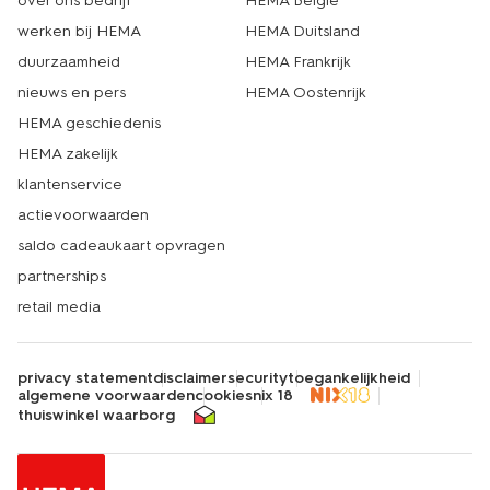
over ons bedrijf
HEMA België
werken bij HEMA
HEMA Duitsland
duurzaamheid
HEMA Frankrijk
nieuws en pers
HEMA Oostenrijk
HEMA geschiedenis
HEMA zakelijk
klantenservice
actievoorwaarden
saldo cadeaukaart opvragen
partnerships
retail media
privacy statement
disclaimer
security
toegankelijkheid
algemene voorwaarden
cookies
nix 18
thuiswinkel waarborg