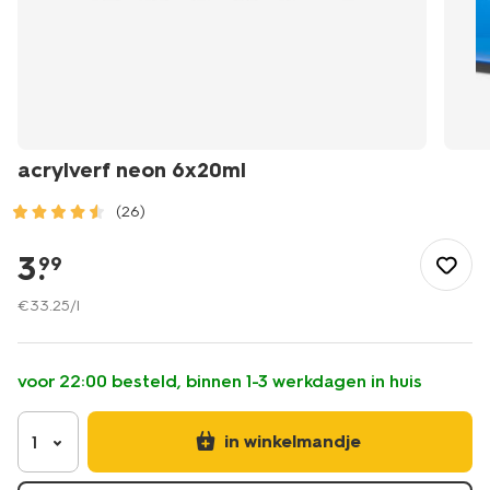
acrylverf neon 6x20ml
(26)
/speelgoed-
hobby/tekenen-
3
.
99
schilderen/verf/acrylverf-
neon-
€
33
.
25
/l
6x20ml-
60720098.html
voor 22:00 besteld, binnen 1-3 werkdagen in huis
in winkelmandje
1