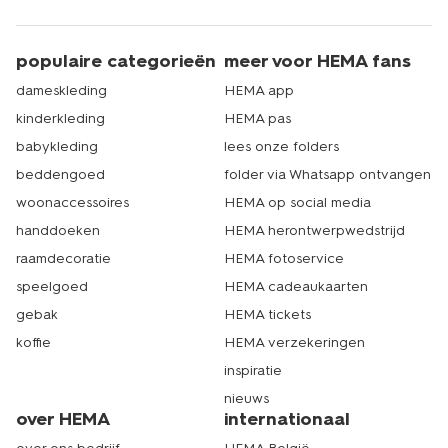
populaire categorieën
meer voor HEMA fans
dameskleding
HEMA app
kinderkleding
HEMA pas
babykleding
lees onze folders
beddengoed
folder via Whatsapp ontvangen
woonaccessoires
HEMA op social media
handdoeken
HEMA herontwerpwedstrijd
raamdecoratie
HEMA fotoservice
speelgoed
HEMA cadeaukaarten
gebak
HEMA tickets
koffie
HEMA verzekeringen
inspiratie
nieuws
over HEMA
internationaal