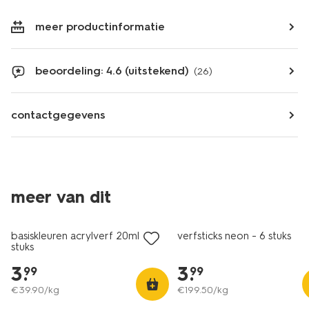
meer productinformatie
beoordeling: 4.6 (uitstekend)
(26)
contactgegevens
meer van dit
basiskleuren acrylverf 20ml - 6
verfsticks neon - 6 stuks
stuks
3
.
3
.
99
99
€
39
.
90
/kg
€
199
.
50
/kg