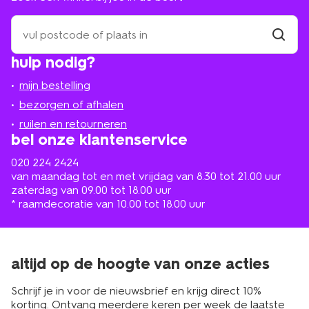
zoek
een
winkel
vind
hulp nodig?
winkel
bij
jou
mijn bestelling
in
de
bezorgen of afhalen
buurt
ruilen en retourneren
bel onze klantenservice
020 224 2424
van maandag tot en met vrijdag van 8.30 tot 21.00 uur
zaterdag van 09.00 tot 18.00 uur
* raamdecoratie van 10.00 tot 18.00 uur
altijd op de hoogte van onze acties
Schrijf je in voor de nieuwsbrief en krijg direct 10%
korting. Ontvang meerdere keren per week de laatste