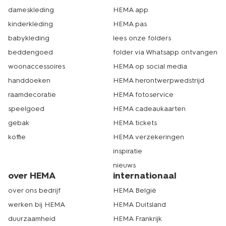
dameskleding
HEMA app
kinderkleding
HEMA pas
babykleding
lees onze folders
beddengoed
folder via Whatsapp ontvangen
woonaccessoires
HEMA op social media
handdoeken
HEMA herontwerpwedstrijd
raamdecoratie
HEMA fotoservice
speelgoed
HEMA cadeaukaarten
gebak
HEMA tickets
koffie
HEMA verzekeringen
inspiratie
nieuws
over HEMA
internationaal
over ons bedrijf
HEMA België
werken bij HEMA
HEMA Duitsland
duurzaamheid
HEMA Frankrijk