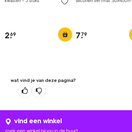
kwasten - 5 stuks
siliconen verfmat 30x40cm
2
.
7
.
69
79
wat vind je van deze pagina?
vind een winkel
zoek een winkel bij jou in de buurt