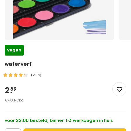
vegan
waterverf
(208)
/vrije-
tijd-
2
.
89
kantoor/hobby/schilderen/waterverf-
15920032.html
€
40
.
14
/kg
voor 22:00 besteld, binnen 1-3 werkdagen in huis