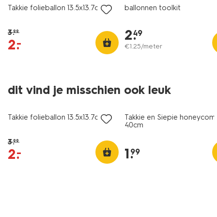
Takkie folieballon 13.5x13.7cm
ballonnen toolkit
2
.
3
.
49
99
2
.
–
€
1
.
25
/meter
dit vind je misschien ook leuk
sale
Takkie folieballon 13.5x13.7cm
Takkie en Siepie honeycom
40cm
3
.
99
1
.
2
.
–
99