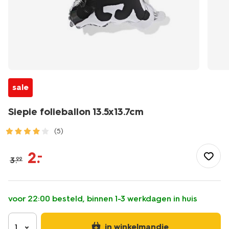
sale
Siepie folieballon 13.5x13.7cm
(5)
/feest-
cadeau/versiering/ballonnen/siepie-
2
.
–
3
.
99
folieballon-
13.5x13.7cm-
-14200827.html
voor 22:00 besteld, binnen 1-3 werkdagen in huis
in winkelmandje
1