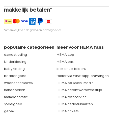
makkelijk betalen*
*afhankelijk van de gekozen bezorgopties
populaire categorieën
meer voor HEMA fans
dameskleding
HEMA app
kinderkleding
HEMA pas
babykleding
lees onze folders
beddengoed
folder via Whatsapp ontvangen
woonaccessoires
HEMA op social media
handdoeken
HEMA herontwerpwedstrijd
raamdecoratie
HEMA fotoservice
speelgoed
HEMA cadeaukaarten
gebak
HEMA tickets