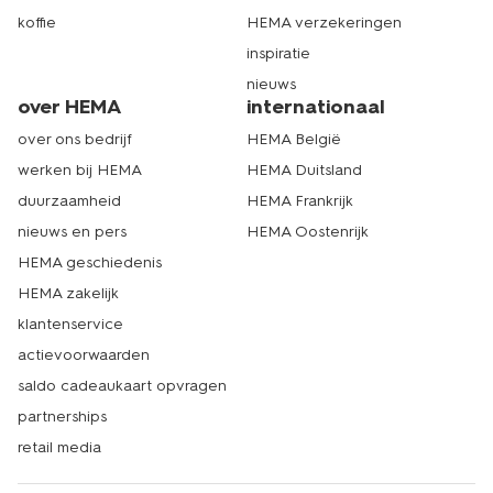
koffie
HEMA verzekeringen
inspiratie
nieuws
over HEMA
internationaal
over ons bedrijf
HEMA België
werken bij HEMA
HEMA Duitsland
duurzaamheid
HEMA Frankrijk
nieuws en pers
HEMA Oostenrijk
HEMA geschiedenis
HEMA zakelijk
klantenservice
actievoorwaarden
saldo cadeaukaart opvragen
partnerships
retail media