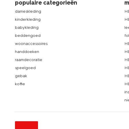
populaire categorieën
m
dameskleding
H
kinderkleding
H
babykleding
le
beddengoed
fo
woonaccessoires
HE
handdoeken
HE
raamdecoratie
HE
speelgoed
HE
gebak
HE
koffie
HE
in
ni