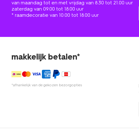
van maandag tot en met vrijdag van 8.30 tot 21.00 uur
zaterdag van 09.00 tot 18.00 uur
* raamdecoratie van 10.00 tot 18.00 uur
makkelijk betalen*
*afhankelijk van de gekozen bezorgopties