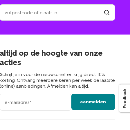
zoek
een
winkel
vind
winkel
bij
jou
in
de
buurt
altijd op de hoogte van onze
acties
Schrijf je in voor de nieuwsbrief en krijg direct 10%
korting. Ontvang meerdere keren per week de laatste
(online) aanbiedingen. Afmelden kan altijd.
Feedback
e-
aanmelden
mailadres