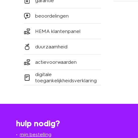
garantie
beoordelingen
HEMA klantenpanel
duurzaamheid
actievoorwaarden
digitale
toegankelijkheidsverklaring
hulp nodig?
mijn bestelling