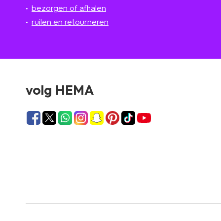
bezorgen of afhalen
ruilen en retourneren
volg HEMA