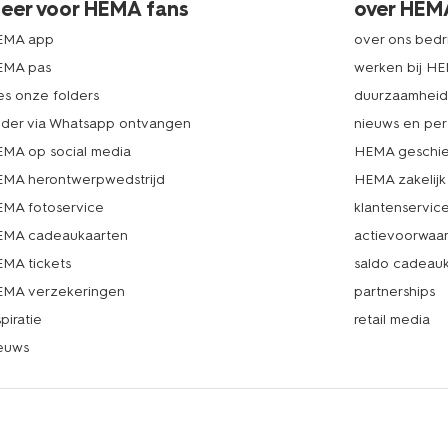
eer voor HEMA fans
over HEM
EMA app
over ons bedri
EMA pas
werken bij H
es onze folders
duurzaamhei
lder via Whatsapp ontvangen
nieuws en per
MA op social media
HEMA geschie
MA herontwerpwedstrijd
HEMA zakelijk
MA fotoservice
klantenservic
MA cadeaukaarten
actievoorwaa
MA tickets
saldo cadeau
MA verzekeringen
partnerships
spiratie
retail media
euws