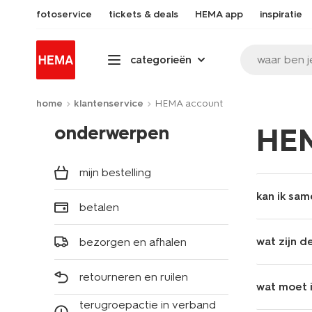
fotoservice
tickets & deals
HEMA app
inspiratie
waar ben j
categorieën
home
klantenservice
HEMA account
onderwerpen
HEM
mijn bestelling
kan ik sa
betalen
wat zijn d
bezorgen en afhalen
retourneren en ruilen
wat moet 
terugroepactie in verband