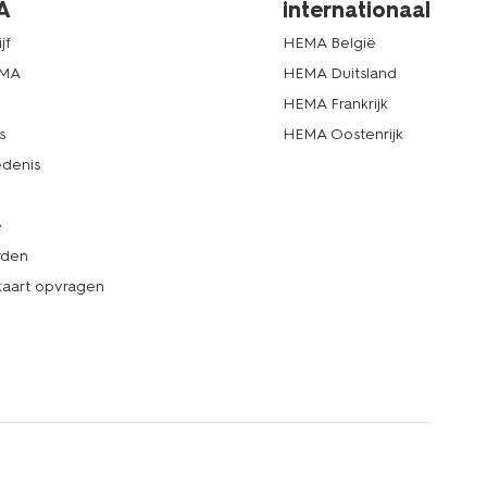
A
internationaal
jf
HEMA België
EMA
HEMA Duitsland
d
HEMA Frankrijk
s
HEMA Oostenrijk
denis
e
rden
kaart opvragen