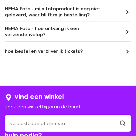
HEMA Foto - mijn fotoproduct is nog niet
geleverd, waar blijft mijn bestelling?
HEMA Foto - hoe ontvang ik een
verzendenvelop?
hoe bestel en verzilver ik tickets?
vind een winkel
zoek een winkel bij jou in de buurt
zoek
een
winkel
vind
hulp nodig?
winkel
bij