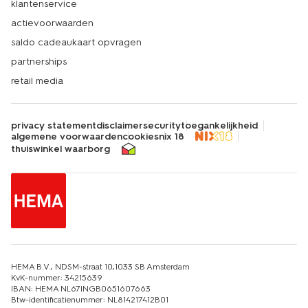
klantenservice
actievoorwaarden
saldo cadeaukaart opvragen
partnerships
retail media
privacy statement
disclaimer
security
toegankelijkheid
algemene voorwaarden
cookies
nix 18
thuiswinkel waarborg
HEMA B.V., NDSM-straat 10,1033 SB Amsterdam
KvK-nummer: 34215639
IBAN: HEMA NL67INGB0651607663
Btw-identificatienummer: NL814217412B01