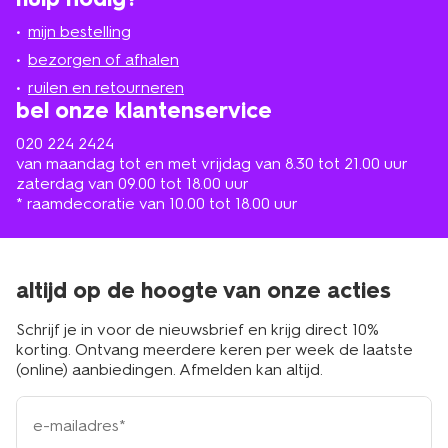
jou
mijn bestelling
in
de
bezorgen of afhalen
buurt
ruilen en retourneren
bel onze klantenservice
020 224 2424
van maandag tot en met vrijdag van 8.30 tot 21.00 uur
zaterdag van 09.00 tot 18.00 uur
* raamdecoratie van 10.00 tot 18.00 uur
altijd op de hoogte van onze acties
Schrijf je in voor de nieuwsbrief en krijg direct 10%
korting. Ontvang meerdere keren per week de laatste
(online) aanbiedingen. Afmelden kan altijd.
e-
mailadres