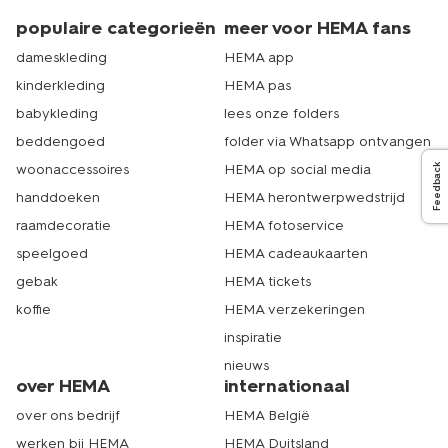
populaire categorieën
meer voor HEMA fans
dameskleding
HEMA app
kinderkleding
HEMA pas
babykleding
lees onze folders
beddengoed
folder via Whatsapp ontvangen
woonaccessoires
HEMA op social media
Feedback
handdoeken
HEMA herontwerpwedstrijd
raamdecoratie
HEMA fotoservice
speelgoed
HEMA cadeaukaarten
gebak
HEMA tickets
koffie
HEMA verzekeringen
inspiratie
nieuws
over HEMA
internationaal
over ons bedrijf
HEMA België
werken bij HEMA
HEMA Duitsland