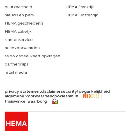
duurzaamheid
HEMA Frankrijk
nieuws en pers
HEMA Oostenrijk
HEMA geschiedenis
HEMA zakelijk
klantenservice
actievoorwaarden
saldo cadeaukaart opvragen
partnerships
retail media
privacy statement
disclaimer
security
toegankelijkheid
algemene voorwaarden
cookies
nix 18
thuiswinkel waarborg