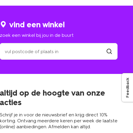
vind een winkel
zoek een winkel bij jou in de buurt
zoek
een
winkel
vind
winkel
bij
jou
in
Feedback
de
buurt
altijd op de hoogte van onze
acties
Schrijf je in voor de nieuwsbrief en krijg direct 10%
korting. Ontvang meerdere keren per week de laatste
(online) aanbiedingen. Afmelden kan altijd.