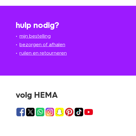
hulp nodig?
mijn bestelling
bezorgen of afhalen
ruilen en retourneren
volg HEMA