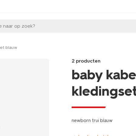
e naar op zoek?
et blauw
2 producten
baby kabe
kledingse
laag geprijsd
Products
/baby/babykleding/newborn-
kleding/newborn-
newborn trui blauw
legging-
-
blauw-