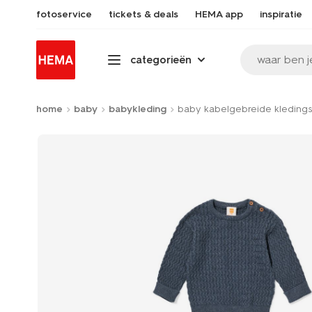
fotoservice
tickets & deals
HEMA app
inspiratie
waar ben j
categorieën
home
baby
babykleding
baby kabelgebreide kledings
Product-
set
image