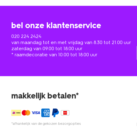
bel onze klantenservice
020 224 2424
van maandag tot en met vrijdag van 8.30 tot 21.00 uur
zaterdag van 09.00 tot 18.00 uur
* raamdecoratie van 10.00 tot 18.00 uur
makkelijk betalen*
*afhankelijk van de gekozen bezorgopties