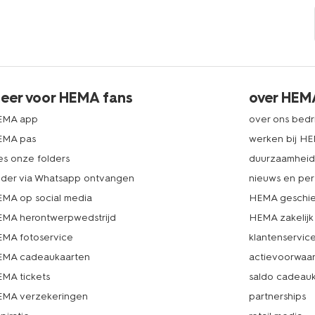
eer voor HEMA fans
over HEM
EMA app
over ons bedri
EMA pas
werken bij H
es onze folders
duurzaamhei
lder via Whatsapp ontvangen
nieuws en per
MA op social media
HEMA geschie
MA herontwerpwedstrijd
HEMA zakelijk
MA fotoservice
klantenservic
MA cadeaukaarten
actievoorwaa
MA tickets
saldo cadeau
MA verzekeringen
partnerships