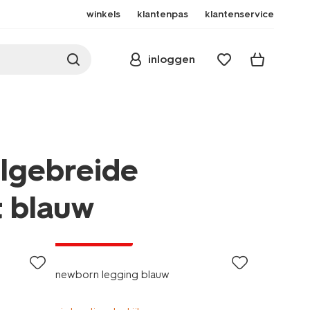
winkels
klantenpas
klantenservice
inloggen
lgebreide
t blauw
laag geprijsd
newborn legging blauw