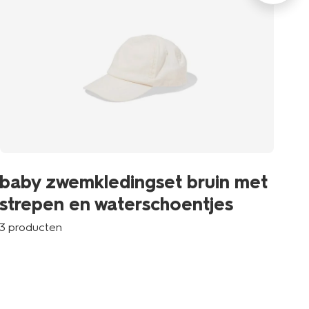
b
baby zwemkledingset bruin met
UP
strepen en waterschoentjes
e
3 producten
4 p