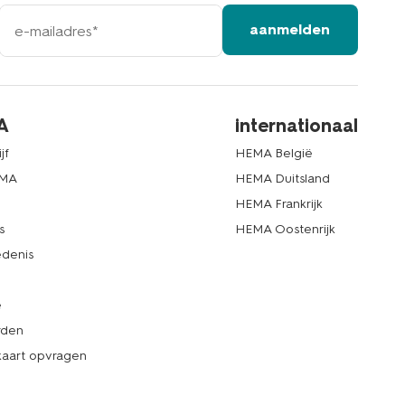
e-
aanmelden
mailadres
A
internationaal
jf
HEMA België
EMA
HEMA Duitsland
d
HEMA Frankrijk
s
HEMA Oostenrijk
denis
e
rden
kaart opvragen