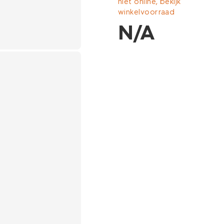
niet online, bekijk
33434220BLUE.html
winkelvoorraad
N/A