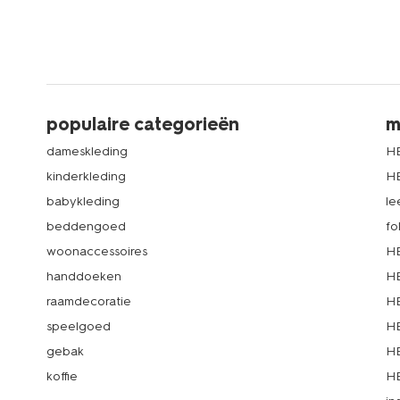
populaire categorieën
m
dameskleding
H
kinderkleding
H
babykleding
le
beddengoed
fo
woonaccessoires
HE
handdoeken
HE
raamdecoratie
HE
speelgoed
HE
gebak
HE
koffie
HE