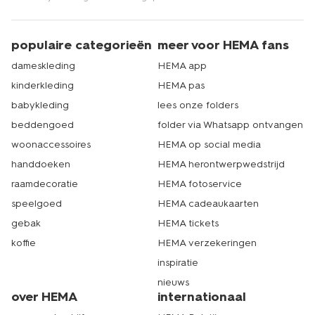
populaire categorieën
meer voor HEMA fans
dameskleding
HEMA app
kinderkleding
HEMA pas
babykleding
lees onze folders
beddengoed
folder via Whatsapp ontvangen
woonaccessoires
HEMA op social media
handdoeken
HEMA herontwerpwedstrijd
raamdecoratie
HEMA fotoservice
speelgoed
HEMA cadeaukaarten
gebak
HEMA tickets
koffie
HEMA verzekeringen
inspiratie
nieuws
over HEMA
internationaal