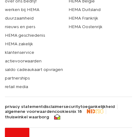
over ons bedrijf
HEMA België
werken bij HEMA
HEMA Duitsland
duurzaamheid
HEMA Frankrijk
nieuws en pers
HEMA Oostenrijk
HEMA geschiedenis
HEMA zakelijk
klantenservice
actievoorwaarden
saldo cadeaukaart opvragen
partnerships
retail media
privacy statement
disclaimer
security
toegankelijkheid
algemene voorwaarden
cookies
nix 18
thuiswinkel waarborg