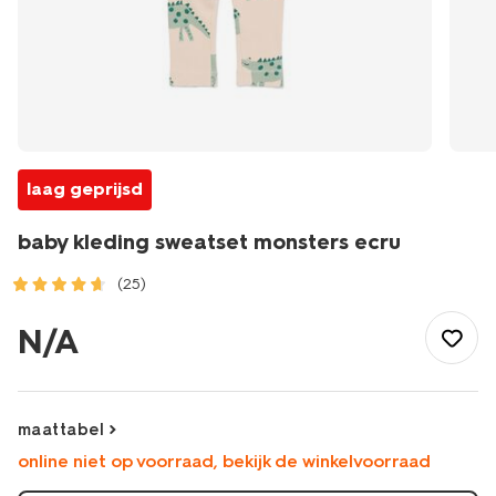
laag geprijsd
baby kleding sweatset monsters ecru
(25)
/baby/babykleding/setjes/baby-
kleding-
N/A
sweatset-
monsters-
ecru-
33166170ECRU.html
maattabel
online niet op voorraad, bekijk de winkelvoorraad