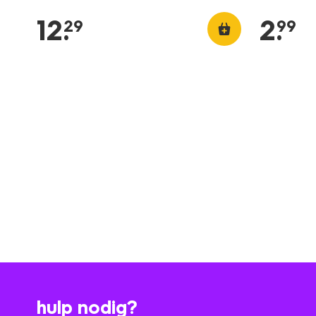
12
.
2
.
29
99
hulp nodig?