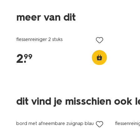
meer van dit
2 stuks
flessenreiniger 2 stuks
2
.
99
dit vind je misschien ook 
2 stuks
bord met afneembare zuignap blauw
flessenreini