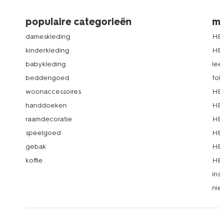
populaire categorieën
m
dameskleding
H
kinderkleding
H
babykleding
le
beddengoed
fo
woonaccessoires
HE
handdoeken
HE
raamdecoratie
HE
speelgoed
HE
gebak
HE
koffie
HE
in
ni