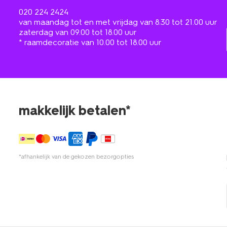
020 224 2424
van maandag tot en met vrijdag van 8.30 tot 21.00 uur
zaterdag van 09.00 tot 18.00 uur
* raamdecoratie van 10.00 tot 18.00 uur
makkelijk betalen*
*afhankelijk van de gekozen bezorgopties