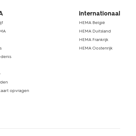
A
internationaal
jf
HEMA België
EMA
HEMA Duitsland
d
HEMA Frankrijk
s
HEMA Oostenrijk
denis
e
rden
kaart opvragen