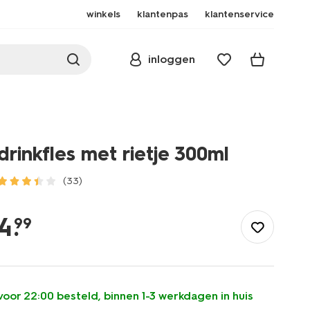
winkels
klantenpas
klantenservice
inloggen
drinkfles met rietje 300ml
(33)
/baby/babyverzorging/flessen/drinkfles-
met-
4
.
99
rietje-
300ml-
33510340.html
voor 22:00 besteld, binnen 1-3 werkdagen in huis