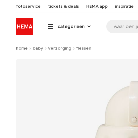
fotoservice
tickets & deals
HEMA app
inspiratie
waar ben j
categorieën
home
baby
verzorging
flessen