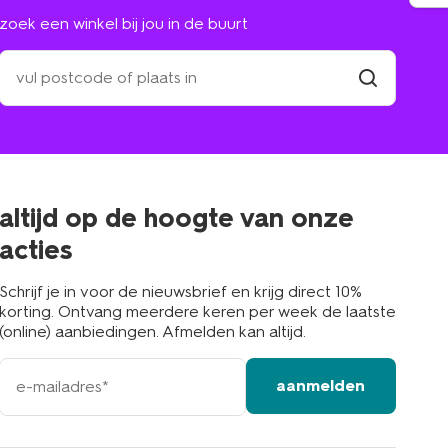
zoek een winkel bij jou in de buurt
zoek
een
winkel
vind
winkel
bij
jou
in
de
buurt
altijd op de hoogte van onze
acties
Schrijf je in voor de nieuwsbrief en krijg direct 10%
korting. Ontvang meerdere keren per week de laatste
(online) aanbiedingen. Afmelden kan altijd.
e-
aanmelden
mailadres