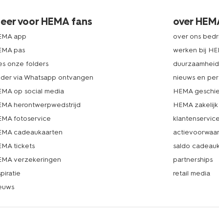
eer voor HEMA fans
over HEM
EMA app
over ons bedri
EMA pas
werken bij H
es onze folders
duurzaamhei
lder via Whatsapp ontvangen
nieuws en per
MA op social media
HEMA geschie
MA herontwerpwedstrijd
HEMA zakelijk
MA fotoservice
klantenservic
MA cadeaukaarten
actievoorwaa
MA tickets
saldo cadeau
MA verzekeringen
partnerships
spiratie
retail media
euws