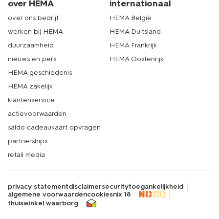
over HEMA
internationaal
over ons bedrijf
HEMA België
werken bij HEMA
HEMA Duitsland
duurzaamheid
HEMA Frankrijk
nieuws en pers
HEMA Oostenrijk
HEMA geschiedenis
HEMA zakelijk
klantenservice
actievoorwaarden
saldo cadeaukaart opvragen
partnerships
retail media
privacy statement
disclaimer
security
toegankelijkheid
algemene voorwaarden
cookies
nix 18
thuiswinkel waarborg