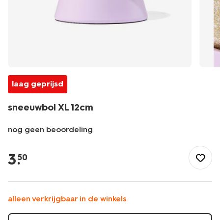
laag geprijsd
sneeuwbol XL 12cm
nog geen beoordeling
/cadeau/sneeuwbol-
xl-
3
.
50
12cm-
61110437.html
alleen verkrijgbaar in de winkels