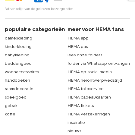
*afhankelijk van de gekozen bezorgopties
populaire categorieën
meer voor HEMA fans
dameskleding
HEMA app
kinderkleding
HEMA pas
babykleding
lees onze folders
beddengoed
folder via Whatsapp ontvangen
woonaccessoires
HEMA op social media
handdoeken
HEMA herontwerpwedstrijd
raamdecoratie
HEMA fotoservice
speelgoed
HEMA cadeaukaarten
gebak
HEMA tickets
koffie
HEMA verzekeringen
inspiratie
nieuws