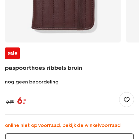
sale
paspoorthoes ribbels bruin
nog geen beoordeling
/dames/accessoires/dames-
portemonnees/paspoorthoes-
6
.
–
9
.
99
ribbels-
bruin-
18160019.html
online niet op voorraad, bekijk de winkelvoorraad