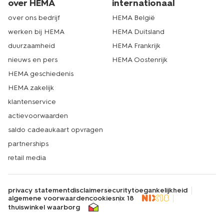
over HEMA
internationaal
over ons bedrijf
HEMA België
werken bij HEMA
HEMA Duitsland
duurzaamheid
HEMA Frankrijk
nieuws en pers
HEMA Oostenrijk
HEMA geschiedenis
HEMA zakelijk
klantenservice
actievoorwaarden
saldo cadeaukaart opvragen
partnerships
retail media
privacy statement
disclaimer
security
toegankelijkheid
algemene voorwaarden
cookies
nix 18
thuiswinkel waarborg