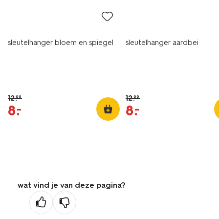
sleutelhanger bloem en spiegel
sleutelhanger aardbei
12
.
12
.
99
99
8
.
8
.
–
–
wat vind je van deze pagina?