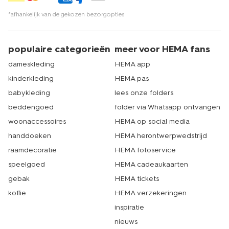
*afhankelijk van de gekozen bezorgopties
populaire categorieën
meer voor HEMA fans
dameskleding
HEMA app
kinderkleding
HEMA pas
babykleding
lees onze folders
beddengoed
folder via Whatsapp ontvangen
woonaccessoires
HEMA op social media
handdoeken
HEMA herontwerpwedstrijd
raamdecoratie
HEMA fotoservice
speelgoed
HEMA cadeaukaarten
gebak
HEMA tickets
koffie
HEMA verzekeringen
inspiratie
nieuws