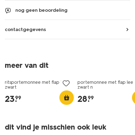
nog geen beoordeling
contactgegevens
meer van dit
ritsportemonnee met flap leer
portemonnee met flap leer
zwart
zwart n
23
.
28
.
99
99
dit vind je misschien ook leuk
sale
sale