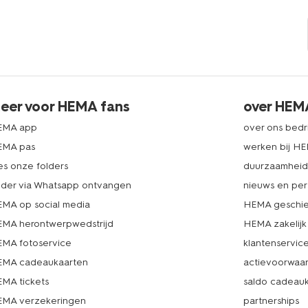
eer voor HEMA fans
over HEM
EMA app
over ons bedri
EMA pas
werken bij H
es onze folders
duurzaamhei
lder via Whatsapp ontvangen
nieuws en per
MA op social media
HEMA geschie
MA herontwerpwedstrijd
HEMA zakelijk
MA fotoservice
klantenservic
MA cadeaukaarten
actievoorwaa
MA tickets
saldo cadeau
MA verzekeringen
partnerships