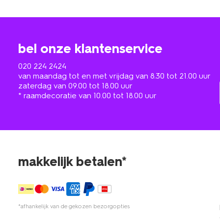
bel onze klantenservice
020 224 2424
van maandag tot en met vrijdag van 8.30 tot 21.00 uur
zaterdag van 09.00 tot 18.00 uur
* raamdecoratie van 10.00 tot 18.00 uur
makkelijk betalen*
*afhankelijk van de gekozen bezorgopties