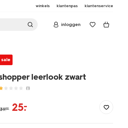
winkels
klantenpas
klantenservice
inloggen
sale
shopper leerlook zwart
(1)
/dames/accessoires/tassen/shopper-
leerlook-
–
25
.
zwart-
39
.
99
18760002.html