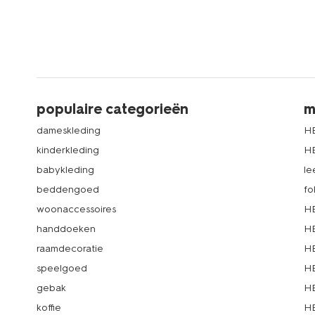
populaire categorieën
m
dameskleding
H
kinderkleding
H
babykleding
le
beddengoed
fo
woonaccessoires
HE
handdoeken
HE
raamdecoratie
HE
speelgoed
HE
gebak
HE
koffie
HE