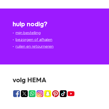
hulp nodig?
mijn bestelling
bezorgen of afhalen
ruilen en retourneren
volg HEMA