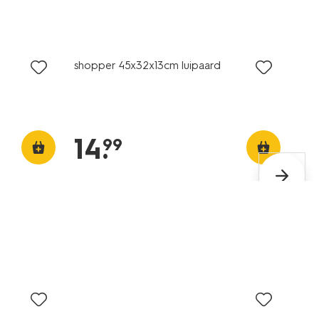
nieuw
shopper 45x32x13cm luipaard
14
.
99
sale