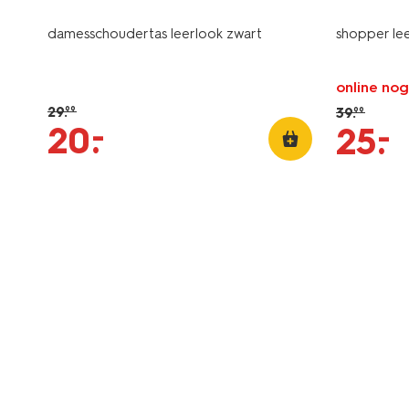
damesschoudertas leerlook zwart
shopper lee
online nog
29
.
39
.
99
99
–
20
.
–
25
.