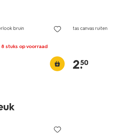
laag geprijsd
rlook bruin
tas canvas ruiten
 8 stuks op voorraad
2
.
50
leuk
sale