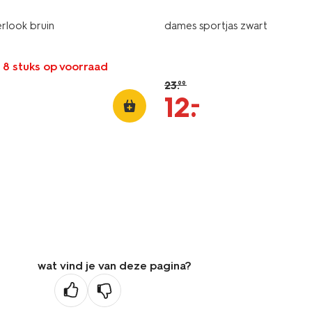
rlook bruin
dames sportjas zwart
 8 stuks op voorraad
23
.
99
–
12
.
wat vind je van deze pagina?