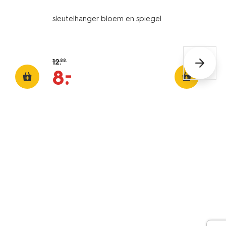
sleutelhanger bloem en spiegel
12
.
99
–
8
.