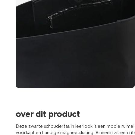
over dit product
Deze zwarte schoudertas in leerlook is een mooie ruime
voorkant en handige magneetsluiting. Binnenin zit een rits