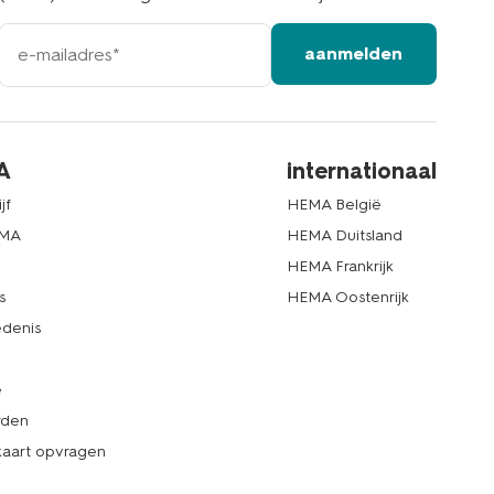
e-
aanmelden
mailadres
A
internationaal
jf
HEMA België
EMA
HEMA Duitsland
d
HEMA Frankrijk
s
HEMA Oostenrijk
denis
e
rden
kaart opvragen