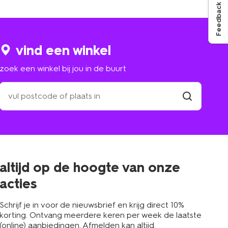
Feedback
vind een winkel
zoek een winkel bij jou in de buurt
zoek
een
winkel
vind
winkel
bij
jou
in
de
buurt
altijd op de hoogte van onze
acties
Schrijf je in voor de nieuwsbrief en krijg direct 10%
korting. Ontvang meerdere keren per week de laatste
(online) aanbiedingen. Afmelden kan altijd.