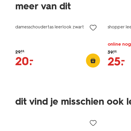
meer van dit
sale
sale
damesschoudertas leerlook zwart
shopper lee
online nog
29
.
39
.
99
99
–
20
.
–
25
.
dit vind je misschien ook 
sale
sale