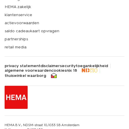
HEMA zakelijk
klantenservice
actievoorwaarden
saldo cadeaukaart opvragen
partnerships
retail media
privacy statement
disclaimer
security
toegankelijkheid
algemene voorwaarden
cookies
nix 18
thuiswinkel waarborg
HEMA B.V., NDSM-straat 10,1033 SB Amsterdam