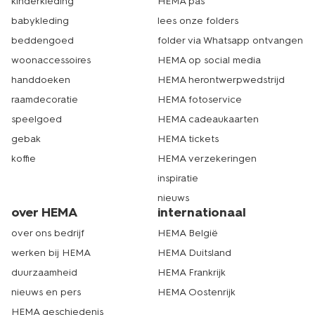
kinderkleding
HEMA pas
babykleding
lees onze folders
beddengoed
folder via Whatsapp ontvangen
woonaccessoires
HEMA op social media
handdoeken
HEMA herontwerpwedstrijd
raamdecoratie
HEMA fotoservice
speelgoed
HEMA cadeaukaarten
gebak
HEMA tickets
koffie
HEMA verzekeringen
inspiratie
nieuws
over HEMA
internationaal
over ons bedrijf
HEMA België
werken bij HEMA
HEMA Duitsland
duurzaamheid
HEMA Frankrijk
nieuws en pers
HEMA Oostenrijk
HEMA geschiedenis