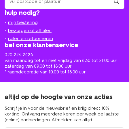
een
winkel
vind
hulp nodig?
winkel
bij
jou
mijn bestelling
in
de
bezorgen of afhalen
buurt
ruilen en retourneren
bel onze klantenservice
020 224 2424
van maandag tot en met vrijdag van 8.30 tot 21.00 uur
zaterdag van 09.00 tot 18.00 uur
* raamdecoratie van 10.00 tot 18.00 uur
altijd op de hoogte van onze acties
Schrijf je in voor de nieuwsbrief en krijg direct 10%
korting. Ontvang meerdere keren per week de laatste
(online) aanbiedingen. Afmelden kan altijd.