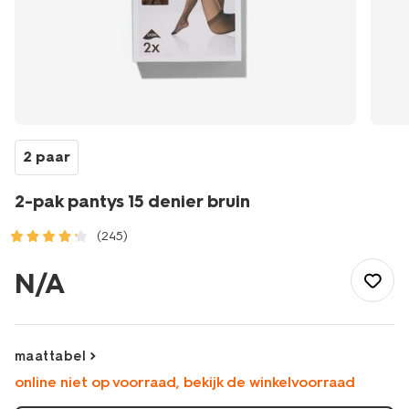
2 paar
2-pak pantys 15 denier bruin
(245)
/dames/beenmode/pantys/2-
pak-
N/A
pantys-
15-
denier-
bruin-
maattabel
1000001158.html
online niet op voorraad, bekijk de winkelvoorraad