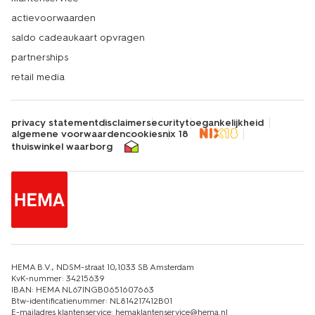
actievoorwaarden
saldo cadeaukaart opvragen
partnerships
retail media
privacy statement
disclaimer
security
toegankelijkheid
algemene voorwaarden
cookies
nix 18
thuiswinkel waarborg
HEMA B.V., NDSM-straat 10,1033 SB Amsterdam
KvK-nummer: 34215639
IBAN: HEMA NL67INGB0651607663
Btw-identificatienummer: NL814217412B01
E-mailadres klantenservice: hemaklantenservice@hema.nl