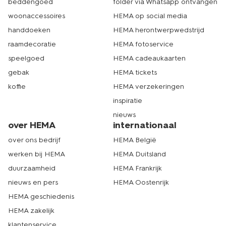
beddengoed
folder via Whatsapp ontvangen
woonaccessoires
HEMA op social media
handdoeken
HEMA herontwerpwedstrijd
raamdecoratie
HEMA fotoservice
speelgoed
HEMA cadeaukaarten
gebak
HEMA tickets
koffie
HEMA verzekeringen
inspiratie
nieuws
over HEMA
internationaal
over ons bedrijf
HEMA België
werken bij HEMA
HEMA Duitsland
duurzaamheid
HEMA Frankrijk
nieuws en pers
HEMA Oostenrijk
HEMA geschiedenis
HEMA zakelijk
klantenservice