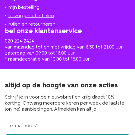
jou
mijn bestelling
in
de
bezorgen of afhalen
buurt
ruilen en retourneren
bel onze klantenservice
020 224 2424
van maandag tot en met vrijdag van 8.30 tot 21.00 uur
zaterdag van 09.00 tot 18.00 uur
* raamdecoratie van 10.00 tot 18.00 uur
altijd op de hoogte van onze acties
Schrijf je in voor de nieuwsbrief en krijg direct 10%
korting. Ontvang meerdere keren per week de laatste
(online) aanbiedingen. Afmelden kan altijd.
e-
mailadres