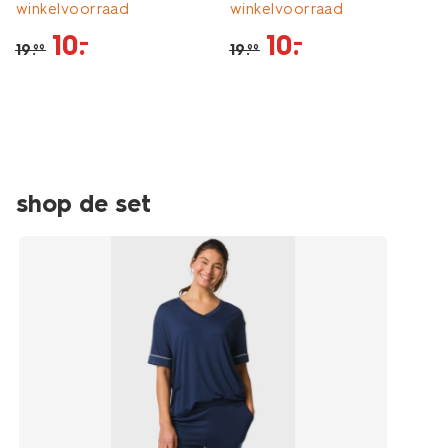
23401750BLUE.html
winkelvoorraad
winkelvoorraad
10
.
10
.
–
–
19
.
19
.
99
99
shop de set