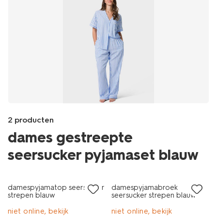
2 producten
dames gestreepte
seersucker pyjamaset blauw
sale
sale
Products
/dames/nachtmode/pyjamabroek/damespyjamabroek-
damespyjamatop seersucker
damespyjamabroek
seersucker-
strepen blauw
seersucker strepen blauw
strepen-
blauw-
niet online, bekijk
niet online, bekijk