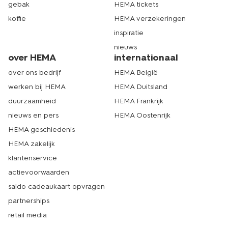
gebak
HEMA tickets
koffie
HEMA verzekeringen
inspiratie
nieuws
over HEMA
internationaal
over ons bedrijf
HEMA België
werken bij HEMA
HEMA Duitsland
duurzaamheid
HEMA Frankrijk
nieuws en pers
HEMA Oostenrijk
HEMA geschiedenis
HEMA zakelijk
klantenservice
actievoorwaarden
saldo cadeaukaart opvragen
partnerships
retail media