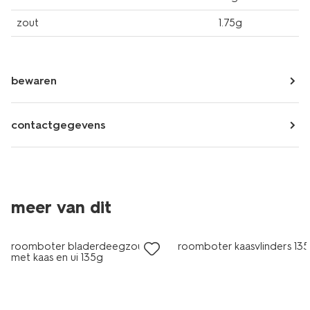
zout
1.75g
bewaren
contactgegevens
2 voor 4.99
2 voor 4.99
meer van dit
met je HEMA pas
met je HEMA pas
roomboter bladerdeegzoutjes
roomboter kaasvlinders 13
met kaas en ui 135g