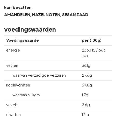
kan bevatten
AMANDELEN
,
HAZELNOTEN
,
SESAMZAAD
voedingswaarden
Voedingswaarde
per (100g)
energie
2350 kJ / 565
kcal
vetten
38.1g
waarvan verzadigde vetzuren
27.6g
koolhydraten
37.0g
waarvan suikers
1.7g
vezels
2.6g
eiwitten
17.1g