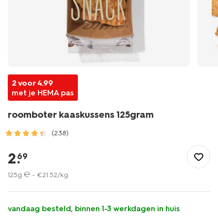
2 voor 4.99
met je HEMA pas
roomboter kaaskussens 125gram
(238)
/eten-
drinken/snacks/borrelhapjes/roomboter-
2
.
69
kaaskussens-
125gram-
125g ℮ -
€
21
.
52
/kg
10661421.html
vandaag besteld, binnen 1-3 werkdagen in huis