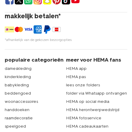
makkelijk betalen*
*afhankelijk van de gekozen bezorgopties
populaire categorieën
meer voor HEMA fans
dameskleding
HEMA app
kinderkleding
HEMA pas
babykleding
lees onze folders
beddengoed
folder via Whatsapp ontvangen
woonaccessoires
HEMA op social media
handdoeken
HEMA herontwerpwedstrijd
raamdecoratie
HEMA fotoservice
speelgoed
HEMA cadeaukaarten