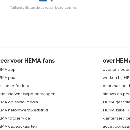
*afhankelijk van de gekozen bezorgopties
eer voor HEMA fans
over HEM
EMA app
over ons bedri
EMA pas
werken bij H
es onze folders
duurzaamhei
lder via Whatsapp ontvangen
nieuws en per
MA op social media
HEMA geschie
MA herontwerpwedstrijd
HEMA zakelijk
MA fotoservice
klantenservic
MA cadeaukaarten
actievoorwaa