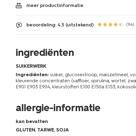
meer productinformatie
beoordeling: 4.5 (uitstekend)
(114)
ingrediënten
SUIKERWERK
Ingrediënten:
suiker, glucosestroop, maïszetmeel, vo
kleurende concentraten (saffloer, spirulina, wortel, zw
E901 E903 E904, kleurstoffen E100 E150a E153, kokosoli
allergie-informatie
kan bevatten
GLUTEN
,
TARWE
,
SOJA