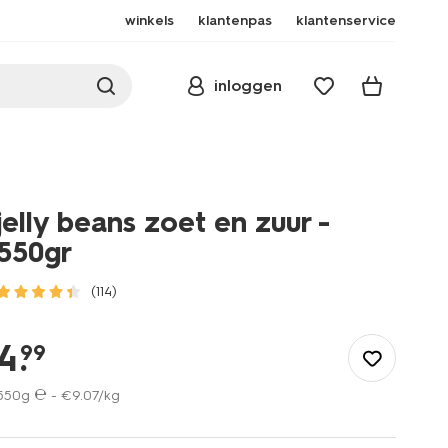
winkels
klantenpas
klantenservice
inloggen
jelly beans zoet en zuur -
550gr
(114)
/eten-
drinken/snoep/jelly-
4
.
99
beans-
zoet-
550g ℮ -
€
9
.
07
/kg
en-
zuur-
-