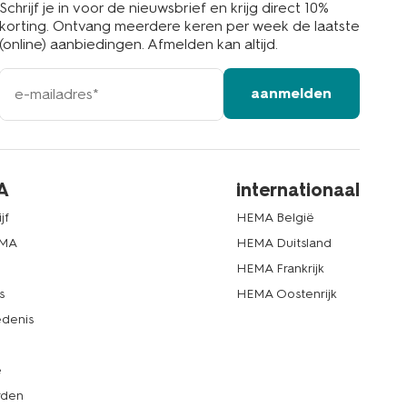
Schrijf je in voor de nieuwsbrief en krijg direct 10%
korting. Ontvang meerdere keren per week de laatste
(online) aanbiedingen. Afmelden kan altijd.
e-
aanmelden
mailadres
A
internationaal
jf
HEMA België
EMA
HEMA Duitsland
d
HEMA Frankrijk
s
HEMA Oostenrijk
denis
e
rden