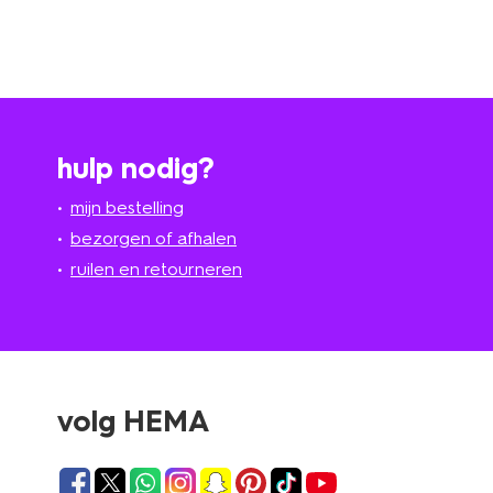
hulp nodig?
mijn bestelling
bezorgen of afhalen
ruilen en retourneren
volg HEMA