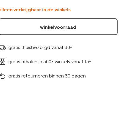
-550gr-
alleen verkrijgbaar in de winkels
10200010.html
winkelvoorraad
gratis thuisbezorgd vanaf 30.-
gratis afhalen in 500+ winkels vanaf 15.-
gratis retourneren binnen 30 dagen