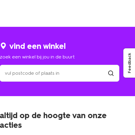
vind een winkel
Feedback
zoek een winkel bij jou in de buurt
zoek
een
winkel
vind
winkel
bij
jou
in
de
buurt
altijd op de hoogte van onze
acties