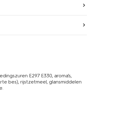
edingszuren E297 E330, aroma's,
arte bes), rijstzetmeel, glansmiddelen
e.