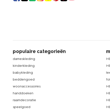
populaire categorieën
m
dameskleding
H
kinderkleding
H
babykleding
le
beddengoed
fo
woonaccessoires
HE
handdoeken
HE
raamdecoratie
HE
speelgoed
HE