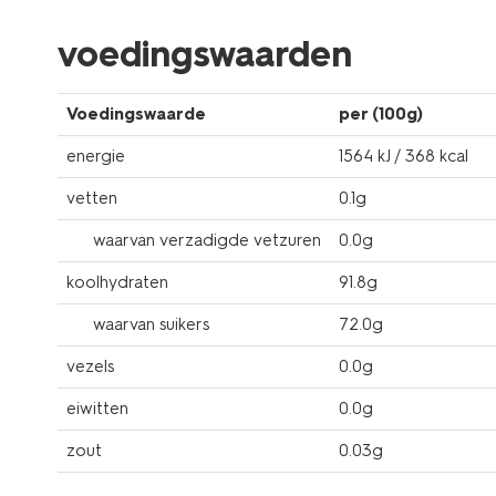
voedingswaarden
Voedingswaarde
per (100g)
energie
1564 kJ / 368 kcal
vetten
0.1g
waarvan verzadigde vetzuren
0.0g
koolhydraten
91.8g
waarvan suikers
72.0g
vezels
0.0g
eiwitten
0.0g
zout
0.03g