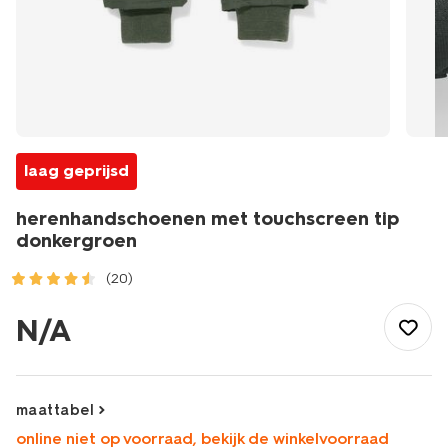
laag geprijsd
herenhandschoenen met touchscreen tip
donkergroen
(20)
/heren/accessoires/winteraccessoires/handschoenen/herenh
met-
N/A
touchscreen-
tip-
donkergroen-
16500045DARKGREEN.html
maattabel
online niet op voorraad, bekijk de winkelvoorraad