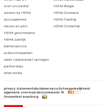
over ons bedrijf
HEMA België
werken bij HEMA
HEMA Duitsland
duurzaamheid
HEMA Frankrijk
nieuws en pers
HEMA Oostenrijk
HEMA geschiedenis
HEMA zakelijk
klantenservice
actievoorwaarden
saldo cadeaukaart opvragen
partnerships
retail media
privacy statement
disclaimer
security
toegankelijkheid
algemene voorwaarden
cookies
nix 18
thuiswinkel waarborg