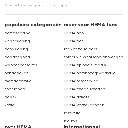
*afhankelijk van de gekozen bezorgopties
populaire categorieën
meer voor HEMA fans
dameskleding
HEMA app
kinderkleding
HEMA pas
babykleding
lees onze folders
beddengoed
folder via Whatsapp ontvangen
woonaccessoires
HEMA op social media
handdoeken
HEMA herontwerpwedstrijd
raamdecoratie
HEMA fotoservice
speelgoed
HEMA cadeaukaarten
gebak
HEMA tickets
koffie
HEMA verzekeringen
inspiratie
nieuws
over HEMA
internationaal