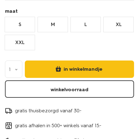
extra-
lang-
maat
-
-2-
S
M
L
XL
stuks-
wit-
XXL
34290670WHITE.html
in winkelmandje
1
winkelvoorraad
gratis thuisbezorgd vanaf 30.-
gratis afhalen in 500+ winkels vanaf 15.-