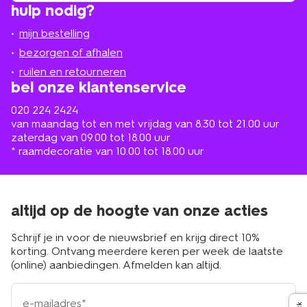
hulp nodig?
winkel
bij
jou
mijn bestelling
in
de
bezorgen of afhalen
buurt
ruilen en retourneren
bel onze klantenservice
020 224 2424
van maandag tot en met vrijdag van 8.30 tot 21.00 uur
zaterdag van 09.00 tot 18.00 uur
* raamdecoratie van 10.00 tot 18.00 uur
altijd op de hoogte van onze acties
Schrijf je in voor de nieuwsbrief en krijg direct 10%
korting. Ontvang meerdere keren per week de laatste
(online) aanbiedingen. Afmelden kan altijd.
e-
mailadres