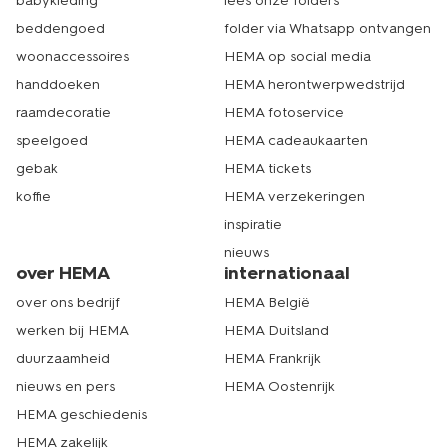
babykleding
lees onze folders
beddengoed
folder via Whatsapp ontvangen
woonaccessoires
HEMA op social media
handdoeken
HEMA herontwerpwedstrijd
raamdecoratie
HEMA fotoservice
speelgoed
HEMA cadeaukaarten
gebak
HEMA tickets
koffie
HEMA verzekeringen
inspiratie
nieuws
over HEMA
internationaal
over ons bedrijf
HEMA België
werken bij HEMA
HEMA Duitsland
duurzaamheid
HEMA Frankrijk
nieuws en pers
HEMA Oostenrijk
HEMA geschiedenis
HEMA zakelijk