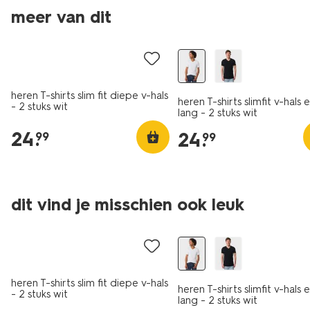
meer van dit
2 stuks
2 stuks
heren T-shirts slim fit diepe v-hals
heren T-shirts slimfit v-hals 
- 2 stuks wit
lang - 2 stuks wit
24
.
24
.
99
99
dit vind je misschien ook leuk
2 stuks
2 stuks
heren T-shirts slim fit diepe v-hals
heren T-shirts slimfit v-hals 
- 2 stuks wit
lang - 2 stuks wit