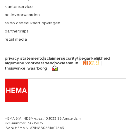
klantenservice
actievoorwaarden
saldo cadeaukaart opvragen
partnerships
retail media
privacy statement
disclaimer
security
toegankelijkheid
algemene voorwaarden
cookies
nix 18
thuiswinkel waarborg
HEMA B.V., NDSM-straat 10,1033 SB Amsterdam
KvK-nummer: 34215639
IBAN: HEMA NL67INGB0651607663