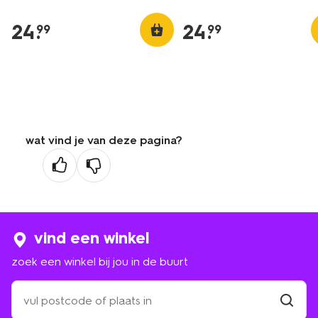
24
.
24
.
99
99
wat vind je van deze pagina?
vind een winkel
zoek een winkel bij jou in de buurt
zoek
een
winkel
vind