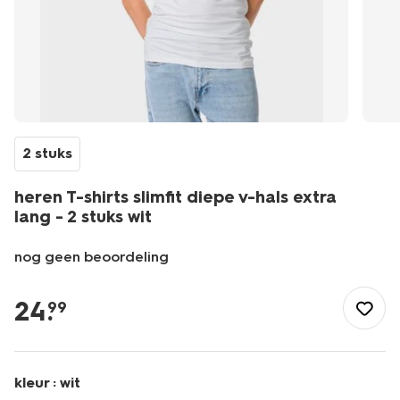
2 stuks
heren T-shirts slimfit diepe v-hals extra
lang - 2 stuks wit
nog geen beoordeling
/heren/herenkleding/shirts/heren-
t-
24
.
99
shirts-
slimfit-
diepe-
v-
kleur :
wit
hals-