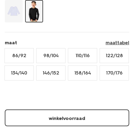
katoen-
-
-2-
stuks-
zwart-
30729334BLACK.html
maat
maattabel
86/92
98/104
110/116
122/128
134/140
146/152
158/164
170/176
winkelvoorraad