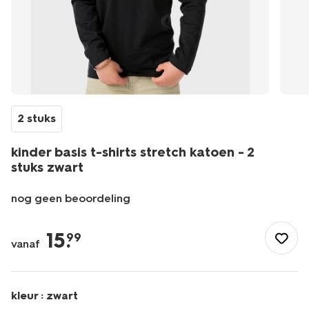
2 stuks
kinder basis t-shirts stretch katoen - 2
stuks zwart
nog geen beoordeling
/kind/jongenskleding/jongens-
shirts-
15
.
99
vanaf
overhemden/kinder-
basis-
t-
shirts-
kleur :
zwart
stretch-