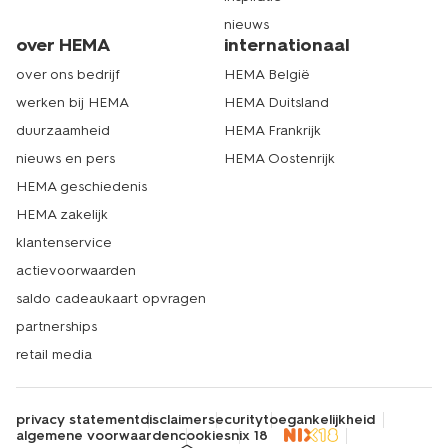
nieuws
over HEMA
internationaal
over ons bedrijf
HEMA België
werken bij HEMA
HEMA Duitsland
duurzaamheid
HEMA Frankrijk
nieuws en pers
HEMA Oostenrijk
HEMA geschiedenis
HEMA zakelijk
klantenservice
actievoorwaarden
saldo cadeaukaart opvragen
partnerships
retail media
privacy statement
disclaimer
security
toegankelijkheid
algemene voorwaarden
cookies
nix 18