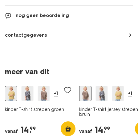
nog geen beoordeling
contactgegevens
meer van dit
nieuw
nieuw
+1
+1
kinder T-shirt strepen groen
kinder T-shirt jersey strepe
bruin
14
.
14
.
99
99
vanaf
vanaf