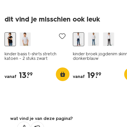
dit vind je misschien ook leuk
2 stuks
kinder basis t-shirts stretch
kinder broek jogdenim skinn
katoen - 2 stuks zwart
donkerblauw
13
.
19
.
99
99
vanaf
vanaf
wat vind je van deze pagina?