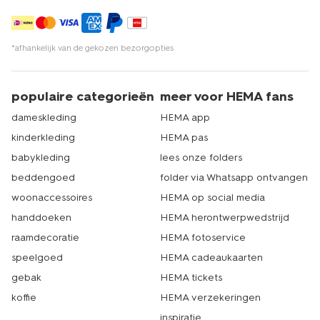
*afhankelijk van de gekozen bezorgopties
populaire categorieën
meer voor HEMA fans
dameskleding
HEMA app
kinderkleding
HEMA pas
babykleding
lees onze folders
beddengoed
folder via Whatsapp ontvangen
woonaccessoires
HEMA op social media
handdoeken
HEMA herontwerpwedstrijd
raamdecoratie
HEMA fotoservice
speelgoed
HEMA cadeaukaarten
gebak
HEMA tickets
koffie
HEMA verzekeringen
inspiratie