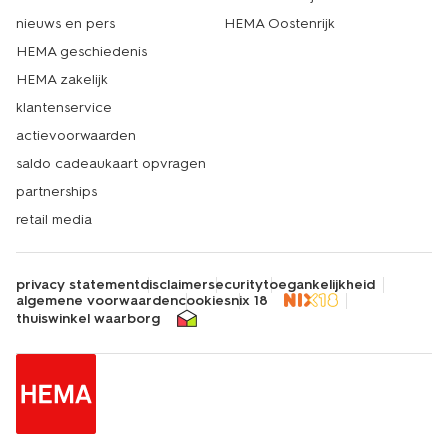
nieuws en pers
HEMA Oostenrijk
HEMA geschiedenis
HEMA zakelijk
klantenservice
actievoorwaarden
saldo cadeaukaart opvragen
partnerships
retail media
privacy statement
disclaimer
security
toegankelijkheid
algemene voorwaarden
cookies
nix 18
thuiswinkel waarborg