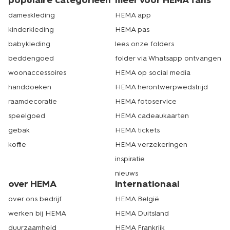
populaire categorieën
meer voor HEMA fans
dameskleding
HEMA app
kinderkleding
HEMA pas
babykleding
lees onze folders
beddengoed
folder via Whatsapp ontvangen
woonaccessoires
HEMA op social media
handdoeken
HEMA herontwerpwedstrijd
raamdecoratie
HEMA fotoservice
speelgoed
HEMA cadeaukaarten
gebak
HEMA tickets
koffie
HEMA verzekeringen
inspiratie
nieuws
over HEMA
internationaal
over ons bedrijf
HEMA België
werken bij HEMA
HEMA Duitsland
duurzaamheid
HEMA Frankrijk