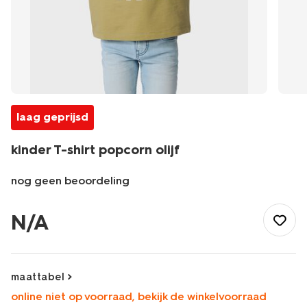
laag geprijsd
kinder T-shirt popcorn olijf
nog geen beoordeling
/kind/jongenskleding/jongens-
shirts-
N/A
overhemden/kinder-
t-
shirt-
popcorn-
maattabel
olijf-
online niet op voorraad, bekijk de winkelvoorraad
30713003OLIVE.html