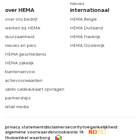
nieuws
over HEMA
internationaal
over ons bedrijf
HEMA België
werken bij HEMA
HEMA Duitsland
duurzaamheid
HEMA Frankrijk
nieuws en pers
HEMA Oostenrijk
HEMA geschiedenis
HEMA zakelijk
klantenservice
actievoorwaarden
saldo cadeaukaart opvragen
partnerships
retail media
privacy statement
disclaimer
security
toegankelijkheid
algemene voorwaarden
cookies
nix 18
thuiswinkel waarborg