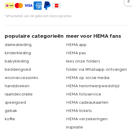
*afhankelijk van de gekozen bezorgopties
populaire categorieën
meer voor HEMA fans
dameskleding
HEMA app
kinderkleding
HEMA pas
babykleding
lees onze folders
beddengoed
folder via Whatsapp ontvangen
woonaccessoires
HEMA op social media
handdoeken
HEMA herontwerpwedstrijd
raamdecoratie
HEMA fotoservice
speelgoed
HEMA cadeaukaarten
gebak
HEMA tickets
koffie
HEMA verzekeringen
inspiratie