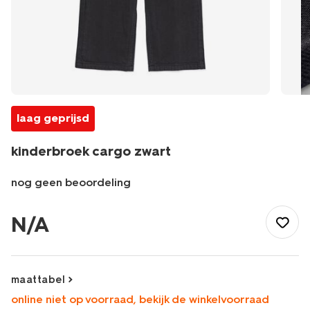
laag geprijsd
kinderbroek cargo zwart
nog geen beoordeling
/kind/jongenskleding/jongensbroeken/kinderbroek-
cargo-
N/A
zwart-
30708612BLACK.html
maattabel
online niet op voorraad, bekijk de winkelvoorraad