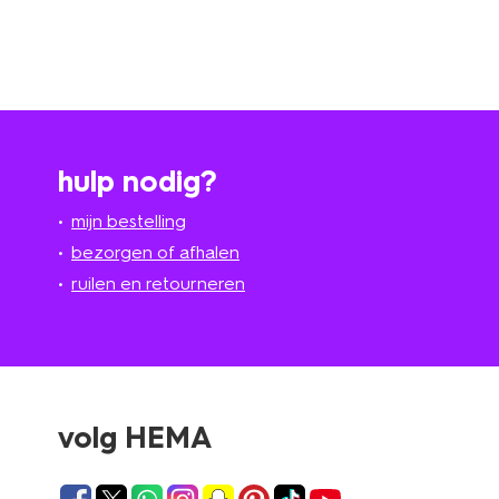
hulp nodig?
mijn bestelling
bezorgen of afhalen
ruilen en retourneren
volg HEMA