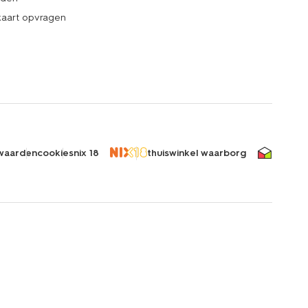
kaart opvragen
waarden
cookies
nix 18
thuiswinkel waarborg