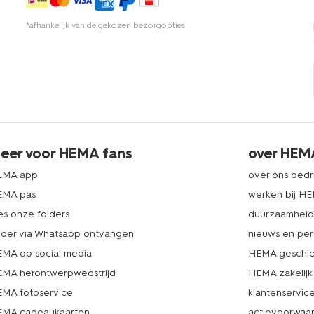
*afhankelijk van de gekozen bezorgopties
eer voor HEMA fans
over HEM
EMA app
over ons bedri
EMA pas
werken bij H
es onze folders
duurzaamhei
lder via Whatsapp ontvangen
nieuws en per
MA op social media
HEMA geschie
MA herontwerpwedstrijd
HEMA zakelijk
MA fotoservice
klantenservic
MA cadeaukaarten
actievoorwaa