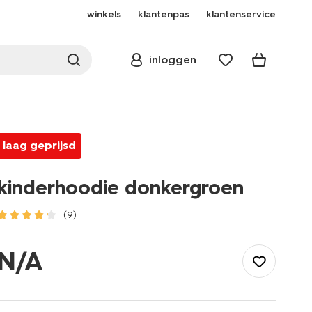
winkels
klantenpas
klantenservice
inloggen
laag geprijsd
kinderhoodie donkergroen
(9)
/kind/jongenskleding/truien/kinderhoodie-
donkergroen-
N/A
30703508DARKGREEN.html