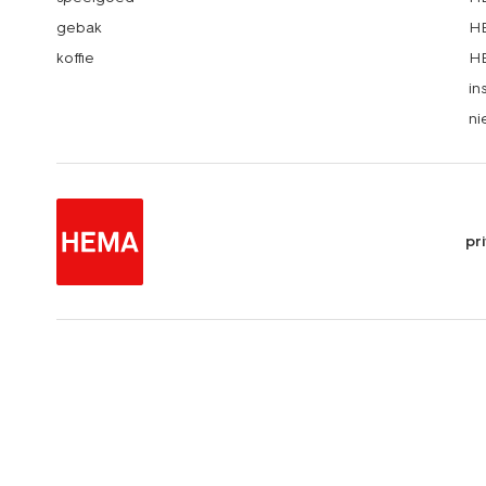
gebak
HE
koffie
HE
in
ni
pr