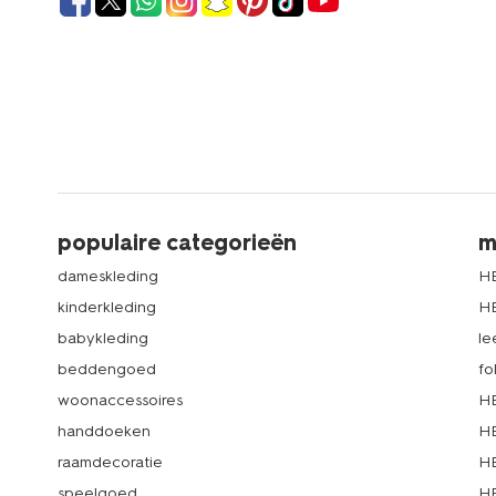
populaire categorieën
m
dameskleding
H
kinderkleding
H
babykleding
le
beddengoed
fo
woonaccessoires
HE
handdoeken
HE
raamdecoratie
HE
speelgoed
HE