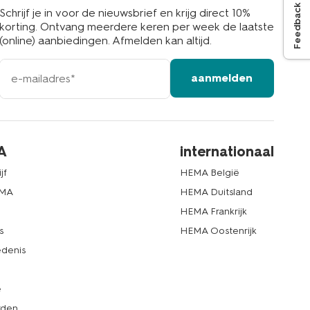
Feedback
Schrijf je in voor de nieuwsbrief en krijg direct 10%
korting. Ontvang meerdere keren per week de laatste
(online) aanbiedingen. Afmelden kan altijd.
e-
aanmelden
mailadres
A
internationaal
jf
HEMA België
EMA
HEMA Duitsland
d
HEMA Frankrijk
s
HEMA Oostenrijk
denis
e
rden