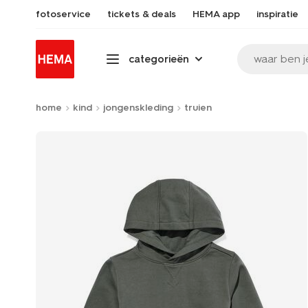
fotoservice
tickets & deals
HEMA app
inspiratie
waar ben j
categorieën
home
kind
jongenskleding
truien