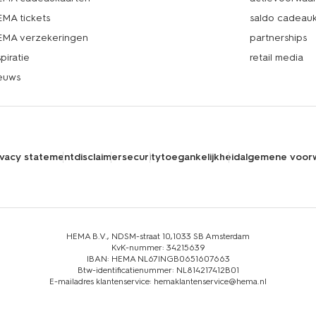
MA tickets
saldo cadeau
MA verzekeringen
partnerships
spiratie
retail media
euws
ivacy statement
disclaimer
security
toegankelijkheid
algemene voor
HEMA B.V., NDSM-straat 10,1033 SB Amsterdam
KvK-nummer: 34215639
IBAN: HEMA NL67INGB0651607663
Btw-identificatienummer: NL814217412B01
E-mailadres klantenservice: hemaklantenservice@hema.nl