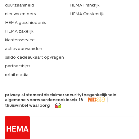
duurzaamheid
HEMA Frankrijk
nieuws en pers
HEMA Oostenrijk
HEMA geschiedenis
HEMA zakelijk
klantenservice
actievoorwaarden
saldo cadeaukaart opvragen
partnerships
retail media
privacy statement
disclaimer
security
toegankelijkheid
algemene voorwaarden
cookies
nix 18
thuiswinkel waarborg