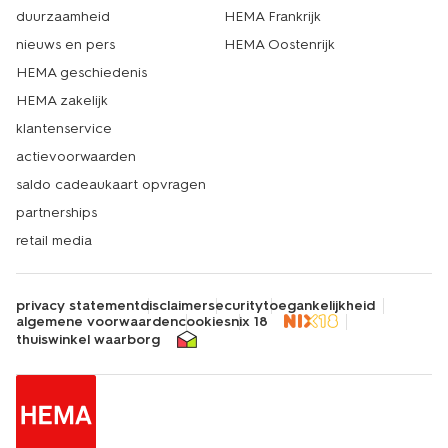
duurzaamheid
HEMA Frankrijk
nieuws en pers
HEMA Oostenrijk
HEMA geschiedenis
HEMA zakelijk
klantenservice
actievoorwaarden
saldo cadeaukaart opvragen
partnerships
retail media
privacy statement
disclaimer
security
toegankelijkheid
algemene voorwaarden
cookies
nix 18
thuiswinkel waarborg