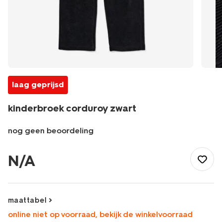
laag geprijsd
kinderbroek corduroy zwart
nog geen beoordeling
/kind/kinderkleding/broeken/kinderbroek-
corduroy-
N/A
zwart-
30704907BLACK.html
maattabel
online niet op voorraad, bekijk de winkelvoorraad