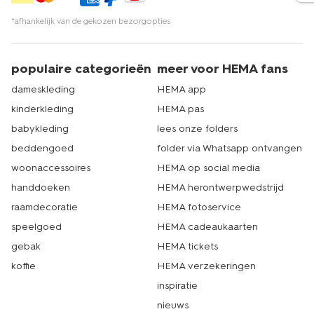
*afhankelijk van de gekozen bezorgopties
populaire categorieën
meer voor HEMA fans
dameskleding
HEMA app
kinderkleding
HEMA pas
babykleding
lees onze folders
beddengoed
folder via Whatsapp ontvangen
woonaccessoires
HEMA op social media
handdoeken
HEMA herontwerpwedstrijd
raamdecoratie
HEMA fotoservice
speelgoed
HEMA cadeaukaarten
gebak
HEMA tickets
koffie
HEMA verzekeringen
inspiratie
nieuws