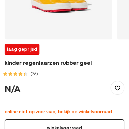
laag geprijsd
kinder regenlaarzen rubber geel
(76)
/kind/kinderkleding/regenkleding/regenlaarzen/kinder-
regenlaarzen-
N/A
rubber-
geel-
1000029895.html
online niet op voorraad, bekijk de winkelvoorraad
winkelvoorraad