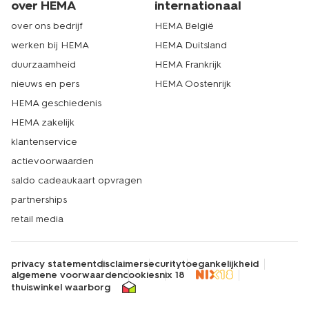
over HEMA
internationaal
over ons bedrijf
HEMA België
werken bij HEMA
HEMA Duitsland
duurzaamheid
HEMA Frankrijk
nieuws en pers
HEMA Oostenrijk
HEMA geschiedenis
HEMA zakelijk
klantenservice
actievoorwaarden
saldo cadeaukaart opvragen
partnerships
retail media
privacy statement
disclaimer
security
toegankelijkheid
algemene voorwaarden
cookies
nix 18
thuiswinkel waarborg