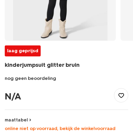
laag geprijsd
kinderjumpsuit glitter bruin
nog geen beoordeling
/kind/meisjeskleding/jurken/kinderjumpsuit-
glitter-
N/A
bruin-
30832679BROWN.html
maattabel
online niet op voorraad, bekijk de winkelvoorraad