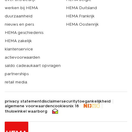
werken bij HEMA
HEMA Duitsland
duurzaamheid
HEMA Frankrijk
nieuws en pers
HEMA Oostenrijk
HEMA geschiedenis
HEMA zakelijk
klantenservice
actievoorwaarden
saldo cadeaukaart opvragen
partnerships
retail media
privacy statement
disclaimer
security
toegankelijkheid
algemene voorwaarden
cookies
nix 18
thuiswinkel waarborg