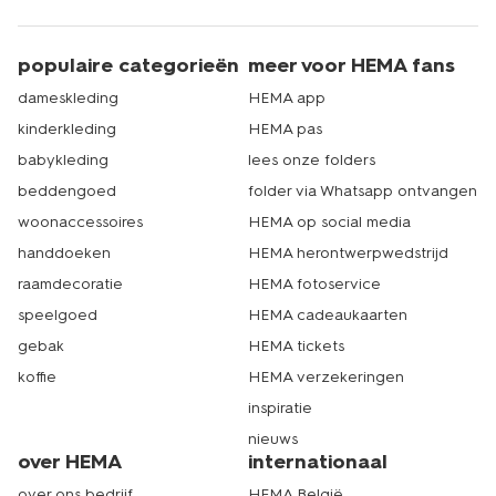
populaire categorieën
meer voor HEMA fans
dameskleding
HEMA app
kinderkleding
HEMA pas
babykleding
lees onze folders
beddengoed
folder via Whatsapp ontvangen
woonaccessoires
HEMA op social media
handdoeken
HEMA herontwerpwedstrijd
raamdecoratie
HEMA fotoservice
speelgoed
HEMA cadeaukaarten
gebak
HEMA tickets
koffie
HEMA verzekeringen
inspiratie
nieuws
over HEMA
internationaal
over ons bedrijf
HEMA België