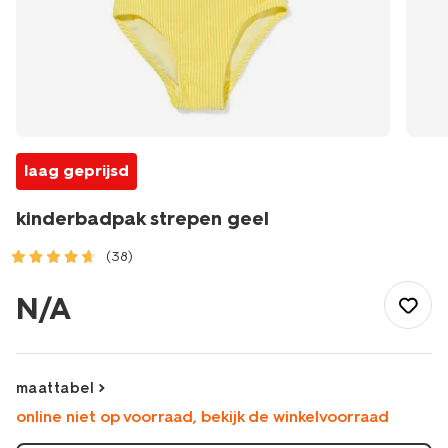
laag geprijsd
kinderbadpak strepen geel
(38)
/kind/meisjeskleding/meisjes-
bikinis-
N/A
badpakken/kinderbadpak-
strepen-
geel-
22250080YELLOW.html
maattabel
online niet op voorraad, bekijk de winkelvoorraad