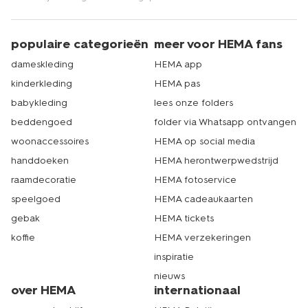
populaire categorieën
meer voor HEMA fans
dameskleding
HEMA app
kinderkleding
HEMA pas
babykleding
lees onze folders
beddengoed
folder via Whatsapp ontvangen
woonaccessoires
HEMA op social media
handdoeken
HEMA herontwerpwedstrijd
raamdecoratie
HEMA fotoservice
speelgoed
HEMA cadeaukaarten
gebak
HEMA tickets
koffie
HEMA verzekeringen
inspiratie
nieuws
over HEMA
internationaal