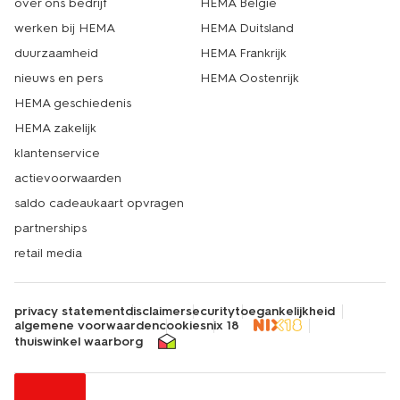
over ons bedrijf
HEMA België
werken bij HEMA
HEMA Duitsland
duurzaamheid
HEMA Frankrijk
nieuws en pers
HEMA Oostenrijk
HEMA geschiedenis
HEMA zakelijk
klantenservice
actievoorwaarden
saldo cadeaukaart opvragen
partnerships
retail media
privacy statement
disclaimer
security
toegankelijkheid
algemene voorwaarden
cookies
nix 18
thuiswinkel waarborg