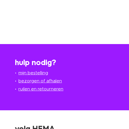
hulp nodig?
mijn bestelling
bezorgen of afhalen
ruilen en retourneren
volg HEMA