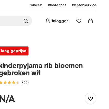
winkels
klantenpas
klantenservice
inloggen
laag geprijsd
kinderpyjama rib bloemen
gebroken wit
(35)
/kind/meisjeskleding/meisjes-
nachtmode/kinderpyjama-
N/A
rib-
bloemen-