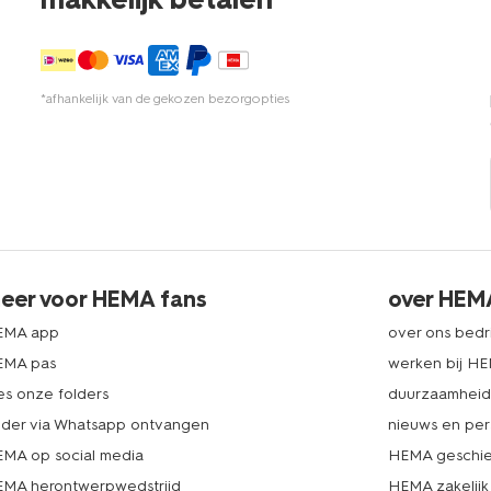
*afhankelijk van de gekozen bezorgopties
eer voor HEMA fans
over HEM
EMA app
over ons bedri
EMA pas
werken bij H
es onze folders
duurzaamhei
lder via Whatsapp ontvangen
nieuws en per
MA op social media
HEMA geschie
MA herontwerpwedstrijd
HEMA zakelijk