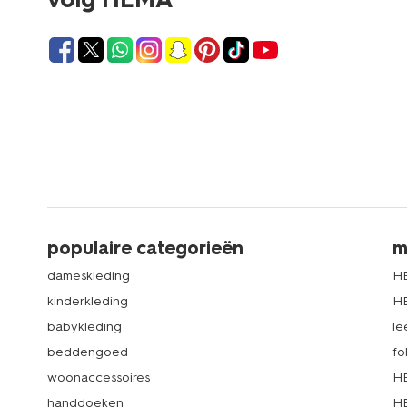
populaire categorieën
m
dameskleding
H
kinderkleding
H
babykleding
le
beddengoed
fo
woonaccessoires
HE
handdoeken
HE