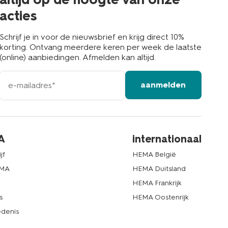
acties
Schrijf je in voor de nieuwsbrief en krijg direct 10%
korting. Ontvang meerdere keren per week de laatste
(online) aanbiedingen. Afmelden kan altijd.
e-
aanmelden
mailadres
A
internationaal
jf
HEMA België
EMA
HEMA Duitsland
d
HEMA Frankrijk
s
HEMA Oostenrijk
denis