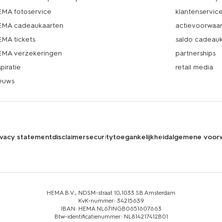
MA fotoservice
klantenservic
MA cadeaukaarten
actievoorwaa
MA tickets
saldo cadeau
MA verzekeringen
partnerships
spiratie
retail media
euws
ivacy statement
disclaimer
security
toegankelijkheid
algemene voor
HEMA B.V., NDSM-straat 10,1033 SB Amsterdam
KvK-nummer: 34215639
IBAN: HEMA NL67INGB0651607663
Btw-identificatienummer: NL814217412B01