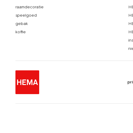
raamdecoratie
HE
speelgoed
HE
gebak
HE
koffie
HE
in
ni
pr