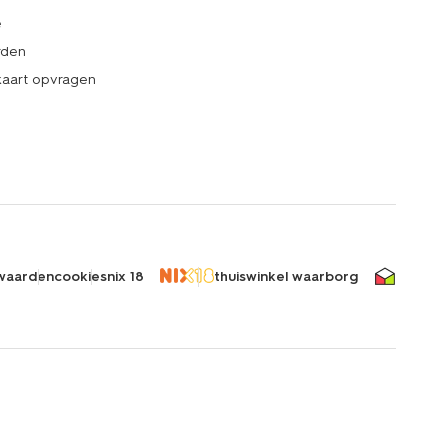
e
rden
kaart opvragen
waarden
cookies
nix 18
thuiswinkel waarborg