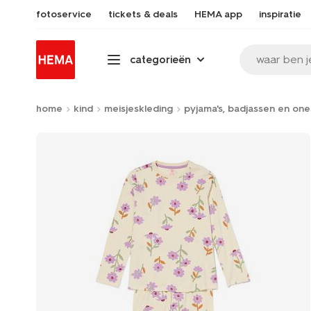
fotoservice
tickets & deals
HEMA app
inspiratie
waar ben j
categorieën
home
kind
meisjeskleding
pyjama's, badjassen en one