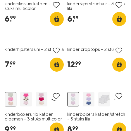
kinderslips uni katoen - 3
kinderslips structuur - 3 stuks
stuks multicolor
lila
6
.
6
.
99
99
nieuw
nieuw
kinderhipsters uni - 2 stuks lila
kinder croptops - 2 stuks lila
7
.
12
.
99
99
3 stuks
3 stuks
+2
+1
kinderboxers rib katoen
kinderboxers katoen/stretch
bloemen - 3 stuks multicolor
- 3 stuks lila
9
.
8
.
99
99