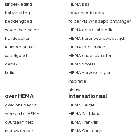
kinderkleding
HEMA pas
babykleding
lees onze folders
beddengoed
folder via Whatsapp ontvangen
woonaccessoires
HEMA op social media
handdoeken
HEMA herontwerpwedstrijd
raamdecoratie
HEMA fotoservice
speelgoed
HEMA cadeaukaarten
gebak
HEMA tickets
koffie
HEMA verzekeringen
inspiratie
nieuws
over HEMA
internationaal
over ons bedrijf
HEMA België
werken bij HEMA
HEMA Duitsland
duurzaamheid
HEMA Frankrijk
nieuws en pers
HEMA Oostenrijk