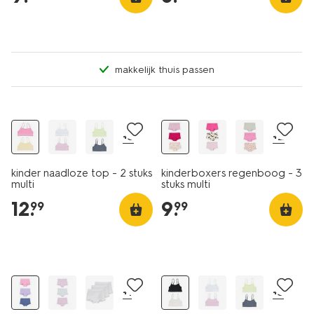
makkelijk thuis passen
2 stuks
3 stuks
+3
+2
kinder naadloze top - 2 stuks
kinderboxers regenboog - 3
multi
stuks multi
12
.
9
.
99
99
3 stuks
2 stuks
+1
+3