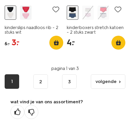
kinderslips naadloos rib - 2
kinderboxers stretch katoen
stuks wit
- 2 stuks zwart
3
.
4
.
–
–
5
.
–
pagina 1 van 3
1
volgende
2
3
volgende
pagina
wat vind je van ons assortiment?