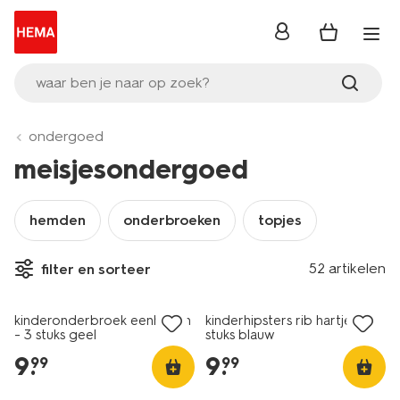
inloggen
waar ben je naar op zoek?
ondergoed
meisjesondergoed
hemden
onderbroeken
topjes
52 artikelen
filter en sorteer
nieuw
nieuw
kinderonderbroek eenhoorn
kinderhipsters rib hartjes - 3
- 3 stuks geel
stuks blauw
9
.
9
.
99
99