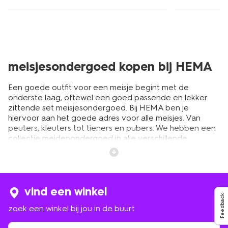
meisjesondergoed kopen bij HEMA
Een goede outfit voor een meisje begint met de
onderste laag, oftewel een goed passende en lekker
zittende set meisjesondergoed. Bij HEMA ben je
hiervoor aan het goede adres voor alle meisjes. Van
peuters, kleuters tot tieners en pubers. We hebben een
collectie meidenondergoed in alle verschillende
modellen. Slipjes, boxershorts en hipsters. Met daarop
een hemd, topje of een tiener-bh. Al het ondergoed
voor meisjes is gemaakt van zachte stoffen. Er zijn allerlei
verschillende kleuren en dessins. Net als alle andere
kleding voor kinderen en volwassenen wisselt de
vind een winkel
Feedback
collectie mee met de seizoenen en de trends van het
zoek een winkel bij jou in de buurt
moment.
zoek