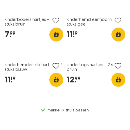
nieuw
nieuw
kinderboxers hartjes - 2
kinderhemd eenhoorn - 2
stuks bruin
stuks geel
7
.
11
.
99
19
nieuw
nieuw
kinderhemden rib hartjes - 2
kindertops hartjes - 2 stuks
stuks blauw
bruin
11
.
12
.
19
99
makkelijk thuis passen
nieuw
nieuw