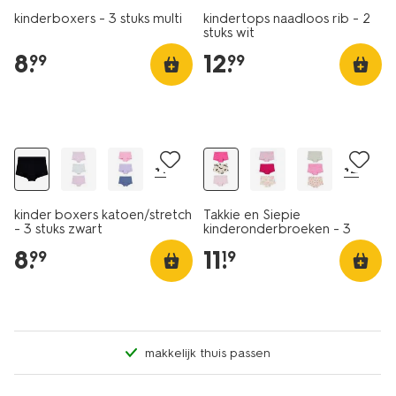
kinderboxers - 3 stuks multi
kindertops naadloos rib - 2
stuks wit
8
.
12
.
99
99
3 stuks
3 stuks
+1
+2
kinder boxers katoen/stretch
Takkie en Siepie
- 3 stuks zwart
kinderonderbroeken - 3
stuks lila
8
.
11
.
99
19
makkelijk thuis passen
2 stuks
2 stuks
laag geprijsd