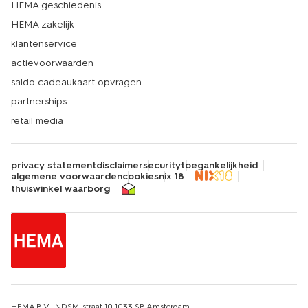
HEMA geschiedenis
HEMA zakelijk
klantenservice
actievoorwaarden
saldo cadeaukaart opvragen
partnerships
retail media
privacy statement
disclaimer
security
toegankelijkheid
algemene voorwaarden
cookies
nix 18
thuiswinkel waarborg
HEMA B.V., NDSM-straat 10,1033 SB Amsterdam