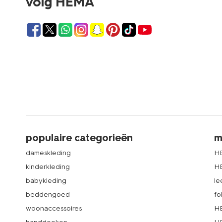
volg HEMA
populaire categorieën
m
dameskleding
H
kinderkleding
H
babykleding
le
beddengoed
fo
woonaccessoires
HE