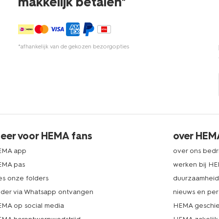
makkelijk betalen*
*afhankelijk van de gekozen bezorgopties
eer voor HEMA fans
over HEM
EMA app
over ons bedri
EMA pas
werken bij H
es onze folders
duurzaamhei
lder via Whatsapp ontvangen
nieuws en per
MA op social media
HEMA geschie