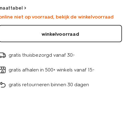
donkergrijs-
maattabel
30792801DARKGREY.html
online niet op voorraad, bekijk de winkelvoorraad
winkelvoorraad
gratis thuisbezorgd vanaf 30.-
gratis afhalen in 500+ winkels vanaf 15.-
gratis retourneren binnen 30 dagen