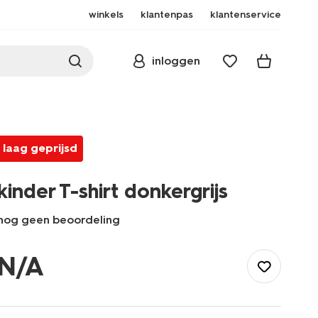
winkels
klantenpas
klantenservice
inloggen
laag geprijsd
kinder T-shirt donkergrijs
nog geen beoordeling
/kind/meisjeskleding/meisjes-
tops-
N/A
shirts-
blouses/kinder-
t-
shirt-