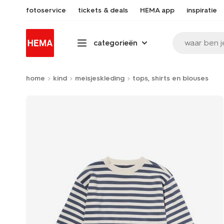
fotoservice
tickets & deals
HEMA app
inspiratie
waar ben j
categorieën
home
kind
meisjeskleding
tops, shirts en blouses