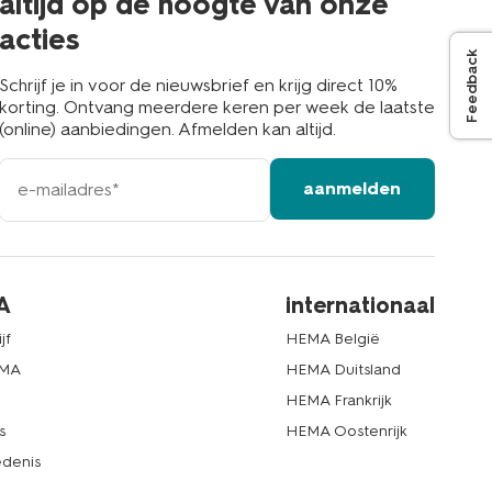
altijd op de hoogte van onze
acties
Feedback
Schrijf je in voor de nieuwsbrief en krijg direct 10%
korting. Ontvang meerdere keren per week de laatste
(online) aanbiedingen. Afmelden kan altijd.
e-
aanmelden
mailadres
A
internationaal
jf
HEMA België
EMA
HEMA Duitsland
d
HEMA Frankrijk
s
HEMA Oostenrijk
denis