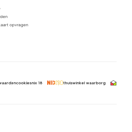
e
rden
kaart opvragen
waarden
cookies
nix 18
thuiswinkel waarborg