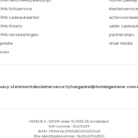
MA herontwerpwedstrijd
HEMA zakelijk
MA fotoservice
klantenservic
MA cadeaukaarten
actievoorwaa
MA tickets
saldo cadeau
MA verzekeringen
partnerships
spiratie
retail media
euws
ivacy statement
disclaimer
security
toegankelijkheid
algemene voor
HEMA B.V., NDSM-straat 10,1033 SB Amsterdam
KvK-nummer: 34215639
IBAN: HEMA NL67INGB0651607663
Btw-identificatienummer: NL814217412B01