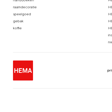
handdoeken
HE
raamdecoratie
HE
speelgoed
HE
gebak
HE
koffie
HE
in
ni
pr