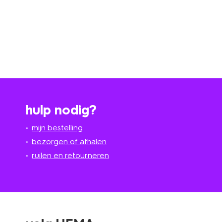
hulp nodig?
mijn bestelling
bezorgen of afhalen
ruilen en retourneren