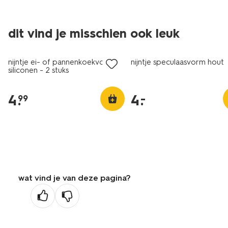
dit vind je misschien ook leuk
laag geprijsd
nijntje ei- of pannenkoekvorm
nijntje speculaasvorm hout
siliconen - 2 stuks
4
.
4
.
–
99
wat vind je van deze pagina?