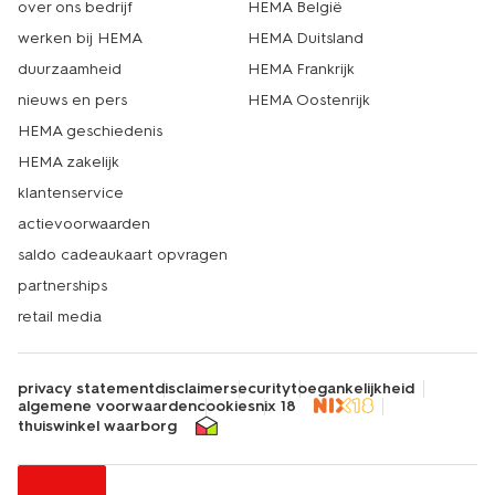
over ons bedrijf
HEMA België
werken bij HEMA
HEMA Duitsland
duurzaamheid
HEMA Frankrijk
nieuws en pers
HEMA Oostenrijk
HEMA geschiedenis
HEMA zakelijk
klantenservice
actievoorwaarden
saldo cadeaukaart opvragen
partnerships
retail media
privacy statement
disclaimer
security
toegankelijkheid
algemene voorwaarden
cookies
nix 18
thuiswinkel waarborg