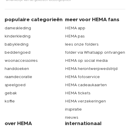
populaire categorieën
meer voor HEMA fans
dameskleding
HEMA app
kinderkleding
HEMA pas
babykleding
lees onze folders
beddengoed
folder via Whatsapp ontvangen
woonaccessoires
HEMA op social media
handdoeken
HEMA herontwerpwedstrijd
raamdecoratie
HEMA fotoservice
speelgoed
HEMA cadeaukaarten
gebak
HEMA tickets
koffie
HEMA verzekeringen
inspiratie
nieuws
over HEMA
internationaal