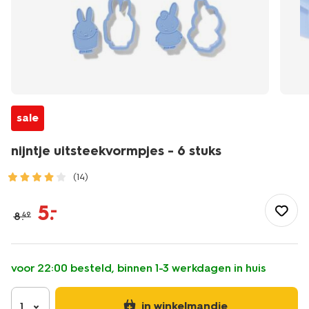
sale
nijntje uitsteekvormpjes - 6 stuks
(14)
/koken-
tafelen/bakken/bakspullen/nijntje-
5
.
–
8
.
49
uitsteekvormpjes-
-
-6-
stuks-
voor 22:00 besteld, binnen 1-3 werkdagen in huis
60410242.html
in winkelmandje
1