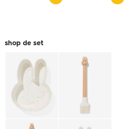
vrij-
80800600.html
shop de set