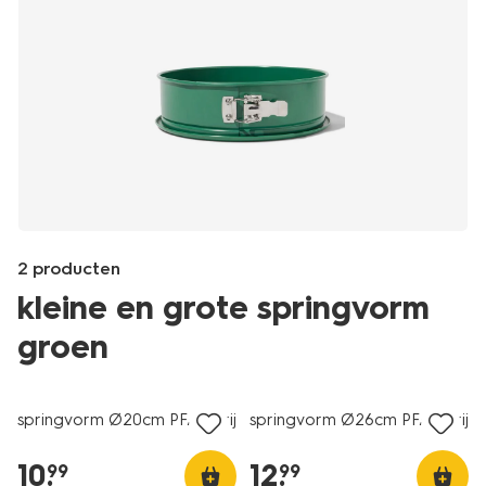
2 producten
kleine en grote springvorm
groen
Products
/koken-
springvorm Ø20cm PFAS-vrij
springvorm Ø26cm PFAS-vrij
tafelen/bakken/bakvormen/springvormen/springvorm-
26cm-
10
.
12
.
99
99
pfas-