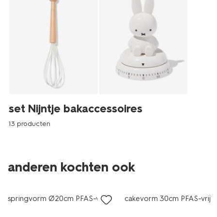
set Nijntje bakaccessoires
13 producten
anderen kochten ook
springvorm Ø20cm PFAS-vrij
cakevorm 30cm PFAS-vrij