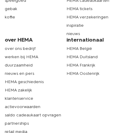
speelgoed
HEMA cadeaukaarten
gebak
HEMA tickets
koffie
HEMA verzekeringen
inspiratie
nieuws
over HEMA
internationaal
over ons bedrijf
HEMA België
werken bij HEMA
HEMA Duitsland
duurzaamheid
HEMA Frankrijk
nieuws en pers
HEMA Oostenrijk
HEMA geschiedenis
HEMA zakelijk
klantenservice
actievoorwaarden
saldo cadeaukaart opvragen
partnerships
retail media