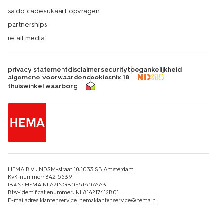
saldo cadeaukaart opvragen
partnerships
retail media
privacy statement
disclaimer
security
toegankelijkheid
algemene voorwaarden
cookies
nix 18
thuiswinkel waarborg
HEMA B.V., NDSM-straat 10,1033 SB Amsterdam
KvK-nummer: 34215639
IBAN: HEMA NL67INGB0651607663
Btw-identificatienummer: NL814217412B01
E-mailadres klantenservice: hemaklantenservice@hema.nl