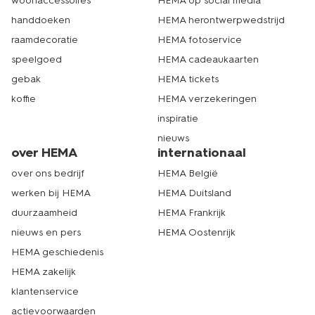
woonaccessoires
HEMA op social media
handdoeken
HEMA herontwerpwedstrijd
raamdecoratie
HEMA fotoservice
speelgoed
HEMA cadeaukaarten
gebak
HEMA tickets
koffie
HEMA verzekeringen
inspiratie
nieuws
over HEMA
internationaal
over ons bedrijf
HEMA België
werken bij HEMA
HEMA Duitsland
duurzaamheid
HEMA Frankrijk
nieuws en pers
HEMA Oostenrijk
HEMA geschiedenis
HEMA zakelijk
klantenservice
actievoorwaarden