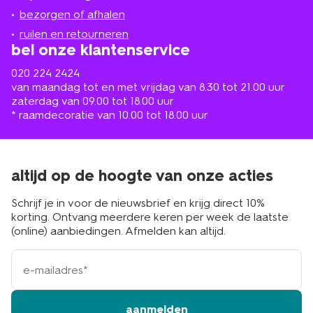
in
de
bezorgen of afhalen
buurt
ruilen en retourneren
bel onze klantenservice
020 224 2424
van maandag tot en met vrijdag van 8.30 tot 21.00 uur
zaterdag van 09.00 tot 18.00 uur
* raamdecoratie van 10.00 tot 18.00 uur
altijd op de hoogte van onze acties
Schrijf je in voor de nieuwsbrief en krijg direct 10%
korting. Ontvang meerdere keren per week de laatste
(online) aanbiedingen. Afmelden kan altijd.
e-
mailadres
aanmelden