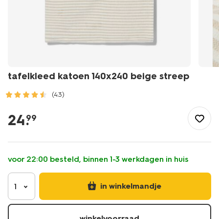
tafelkleed katoen 140x240 beige streep
(43)
/koken-
tafelen/keukentextiel-
24
.
99
tafeltextiel/tafelkleden/tafelkleed-
katoen-
140x240-
beige-
voor 22:00 besteld, binnen 1-3 werkdagen in huis
streep-
5330281.html
in winkelmandje
1
winkelvoorraad