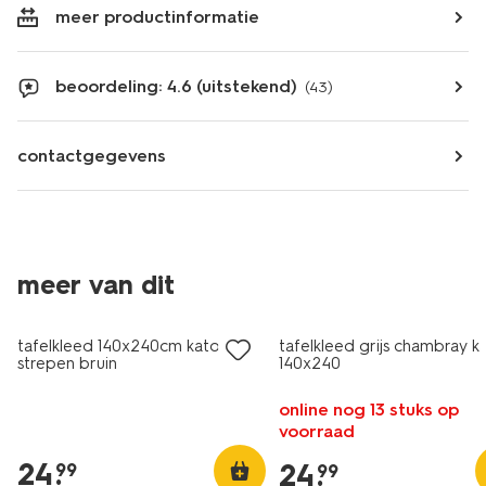
meer productinformatie
beoordeling: 4.6 (uitstekend)
(43)
contactgegevens
meer van dit
tafelkleed 140x240cm katoen
tafelkleed grijs chambray k
strepen bruin
140x240
online nog 13 stuks op
voorraad
24
.
24
.
99
99