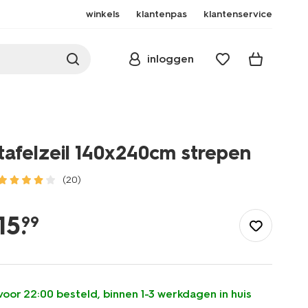
winkels
klantenpas
klantenservice
inloggen
tafelzeil 140x240cm strepen
(20)
/koken-
tafelen/keukentextiel-
15
.
99
tafeltextiel/tafelkleden/tafelzeil-
140x240cm-
strepen-
5330019.html
voor 22:00 besteld, binnen 1-3 werkdagen in huis