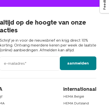
Feedback
jou
in
de
buurt
altijd op de hoogte van onze
acties
Schrijf je in voor de nieuwsbrief en krijg direct 10%
korting. Ontvang meerdere keren per week de laatste
(online) aanbiedingen. Afmelden kan altijd.
e-
aanmelden
mailadres
A
internationaal
jf
HEMA België
EMA
HEMA Duitsland