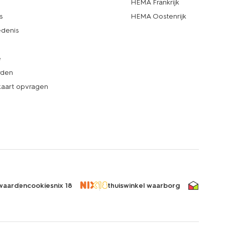
d
HEMA Frankrijk
s
HEMA Oostenrijk
denis
e
rden
kaart opvragen
waarden
cookies
nix 18
thuiswinkel waarborg