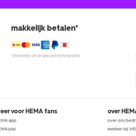
makkelijk betalen*
*afhankelijk van de gekozen bezorgopties
eer voor HEMA fans
over HEM
EMA app
over ons bedri
EMA pas
werken bij H