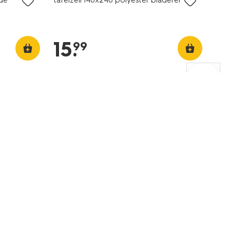
15
.
99