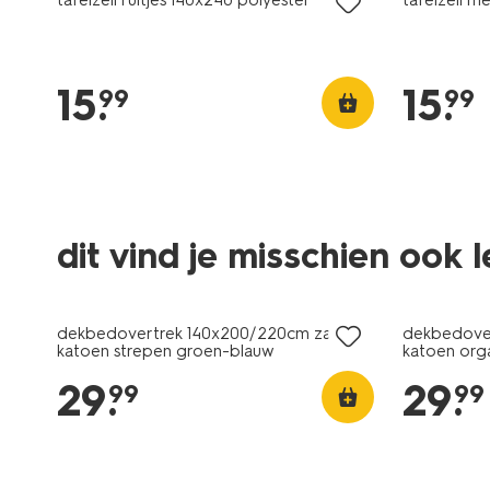
15
.
15
.
99
99
dit vind je misschien ook 
dekbedovertrek 140x200/220cm zacht
dekbedove
katoen strepen groen-blauw
katoen org
29
.
29
.
99
99