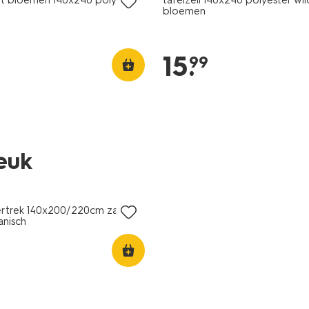
bloemen
15
.
99
leuk
rtrek 140x200/220cm zacht
anisch