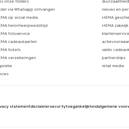
es onze folders
duurzaamhei
lder via Whatsapp ontvangen
nieuws en per
MA op social media
HEMA geschie
MA herontwerpwedstrijd
HEMA zakelijk
MA fotoservice
klantenservic
MA cadeaukaarten
actievoorwaa
MA tickets
saldo cadeau
MA verzekeringen
partnerships
spiratie
retail media
euws
ivacy statement
disclaimer
security
toegankelijkheid
algemene voor