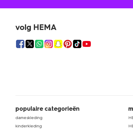
volg HEMA
populaire categorieën
m
dameskleding
H
kinderkleding
H