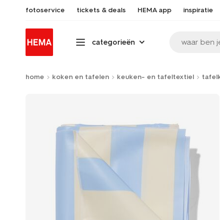
fotoservice
tickets & deals
HEMA app
inspiratie
waar ben j
categorieën
home
koken en tafelen
keuken- en tafeltextiel
tafel