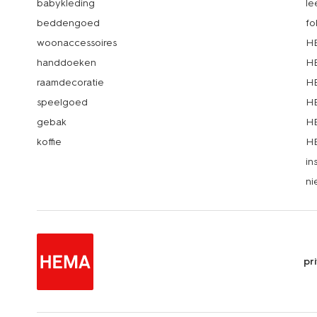
babykleding
le
beddengoed
fo
woonaccessoires
HE
handdoeken
HE
raamdecoratie
HE
speelgoed
HE
gebak
HE
koffie
HE
in
ni
pr