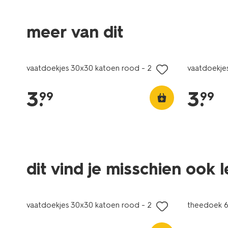
meer van dit
vaatdoekjes 30x30 katoen rood - 2 stuks
vaatdoekjes
3
.
3
.
99
99
dit vind je misschien ook 
vaatdoekjes 30x30 katoen rood - 2 stuks
theedoek 6