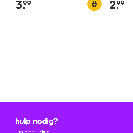
3
.
2
.
99
99
hulp nodig?
mijn bestelling