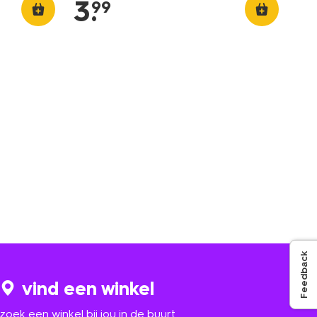
3
.
99
Feedback
vind een winkel
zoek een winkel bij jou in de buurt