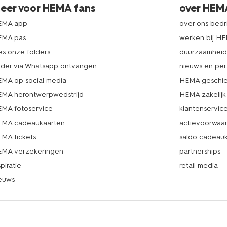
eer voor HEMA fans
over HEM
EMA app
over ons bedri
EMA pas
werken bij H
es onze folders
duurzaamhei
lder via Whatsapp ontvangen
nieuws en per
MA op social media
HEMA geschie
MA herontwerpwedstrijd
HEMA zakelijk
MA fotoservice
klantenservic
MA cadeaukaarten
actievoorwaa
MA tickets
saldo cadeau
MA verzekeringen
partnerships
spiratie
retail media
euws