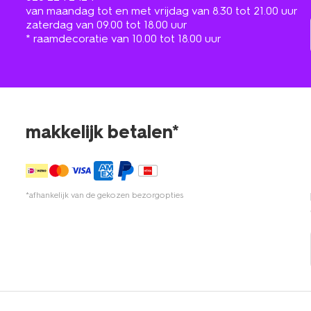
van maandag tot en met vrijdag van 8.30 tot 21.00 uur
zaterdag van 09.00 tot 18.00 uur
* raamdecoratie van 10.00 tot 18.00 uur
makkelijk betalen*
*afhankelijk van de gekozen bezorgopties