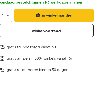
vandaag besteld, binnen 1-3 werkdagen in huis
-2-
stuks-
5450052.html
in winkelmandje
1
winkelvoorraad
gratis thuisbezorgd vanaf 30.-
gratis afhalen in 500+ winkels vanaf 15.-
gratis retourneren binnen 30 dagen