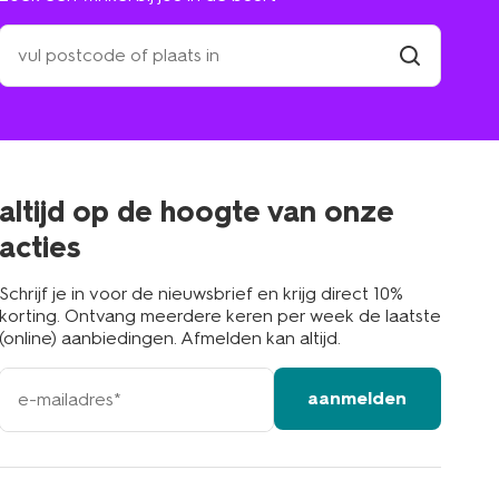
zoek
een
winkel
vind
winkel
bij
jou
in
de
buurt
altijd op de hoogte van onze
acties
Schrijf je in voor de nieuwsbrief en krijg direct 10%
korting. Ontvang meerdere keren per week de laatste
(online) aanbiedingen. Afmelden kan altijd.
e-
aanmelden
mailadres