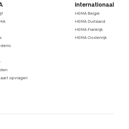
A
internationaal
jf
HEMA België
EMA
HEMA Duitsland
d
HEMA Frankrijk
s
HEMA Oostenrijk
denis
e
rden
kaart opvragen