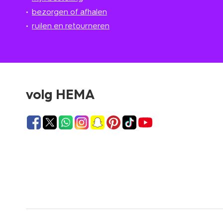
bezorgen of afhalen
ruilen en retourneren
volg HEMA