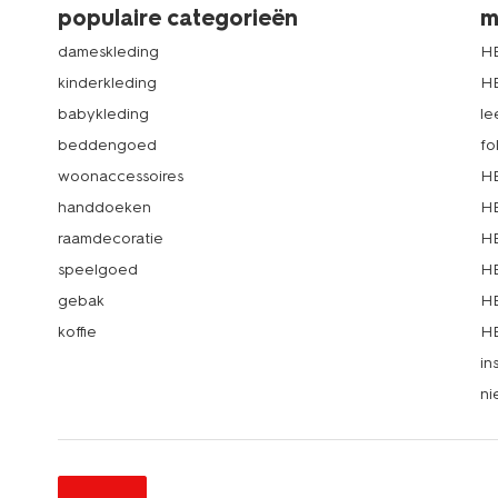
populaire categorieën
m
dameskleding
H
kinderkleding
H
babykleding
le
beddengoed
fo
woonaccessoires
HE
handdoeken
HE
raamdecoratie
HE
speelgoed
HE
gebak
HE
koffie
HE
in
ni