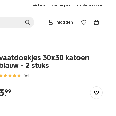
winkels
klantenpas
klantenservice
inloggen
vaatdoekjes 30x30 katoen
blauw - 2 stuks
(64)
/koken-
tafelen/keukentextiel-
3
.
99
tafeltextiel/vaatdoeken/vaatdoekjes-
30x30-
katoen-
blauw-
-