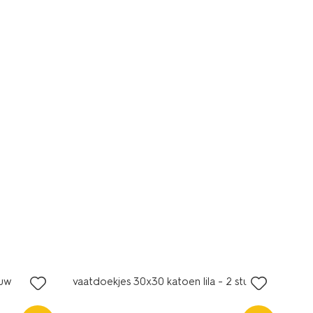
auw
vaatdoekjes 30x30 katoen lila - 2 stuks