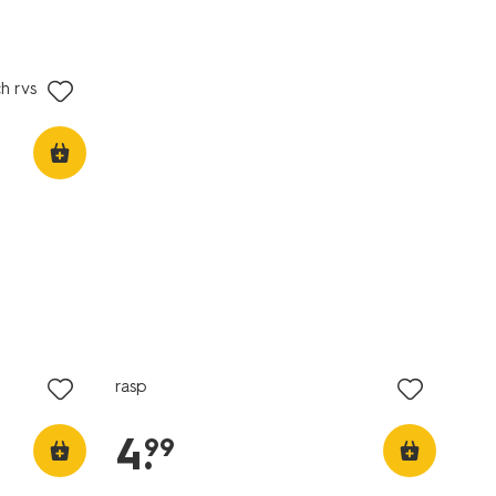
h rvs
rasp
4
.
99