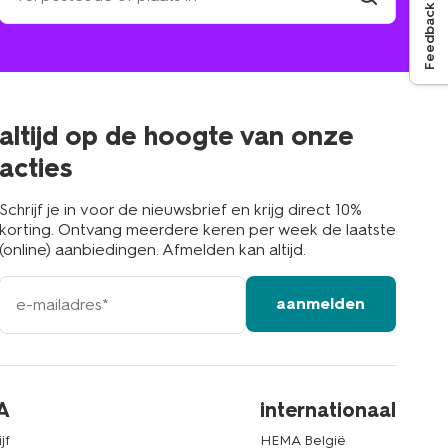
Feedback
winkel
vind
winkel
bij
jou
in
de
buurt
altijd op de hoogte van onze
acties
Schrijf je in voor de nieuwsbrief en krijg direct 10%
korting. Ontvang meerdere keren per week de laatste
(online) aanbiedingen. Afmelden kan altijd.
e-
aanmelden
mailadres
A
internationaal
jf
HEMA België