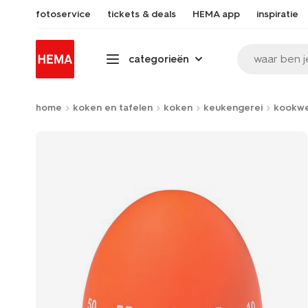
fotoservice
tickets & deals
HEMA app
inspiratie
waar ben j
categorieën
home
koken en tafelen
koken
keukengerei
kookw