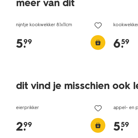
meer van dit
nijntje kookwekker 8.1x11cm
kookwekker
5
.
6
.
99
59
dit vind je misschien ook 
eierprikker
appel- en p
2
.
5
.
99
59