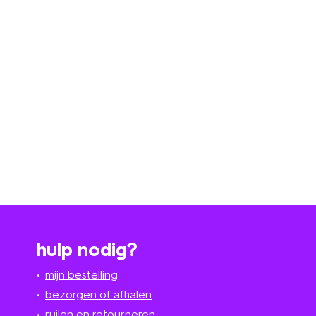
hulp nodig?
mijn bestelling
bezorgen of afhalen
ruilen en retourneren