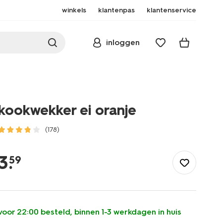
winkels
klantenpas
klantenservice
inloggen
kookwekker ei oranje
(178)
/koken-
tafelen/koken/keukengerei/kookwekkers/kookwekker-
3
.
59
ei-
oranje-
80840029.html
voor 22:00 besteld, binnen 1-3 werkdagen in huis