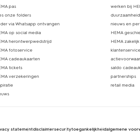
EMA pas
werken bij H
es onze folders
duurzaamhei
lder via Whatsapp ontvangen
nieuws en per
MA op social media
HEMA geschie
MA herontwerpwedstrijd
HEMA zakelijk
MA fotoservice
klantenservic
MA cadeaukaarten
actievoorwaa
MA tickets
saldo cadeau
MA verzekeringen
partnerships
spiratie
retail media
euws
ivacy statement
disclaimer
security
toegankelijkheid
algemene voor