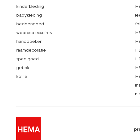
kinderkleding
H
babykleding
le
beddengoed
fo
woonaccessoires
HE
handdoeken
HE
raamdecoratie
HE
speelgoed
HE
gebak
HE
koffie
HE
in
ni
pr