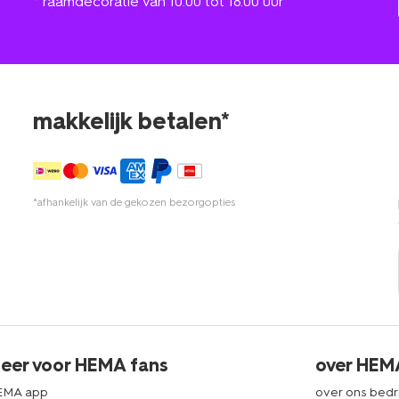
* raamdecoratie van 10.00 tot 18.00 uur
makkelijk betalen*
*afhankelijk van de gekozen bezorgopties
eer voor HEMA fans
over HEM
EMA app
over ons bedri