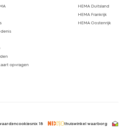
EMA
HEMA Duitsland
d
HEMA Frankrijk
s
HEMA Oostenrijk
denis
e
rden
kaart opvragen
waarden
cookies
nix 18
thuiswinkel waarborg