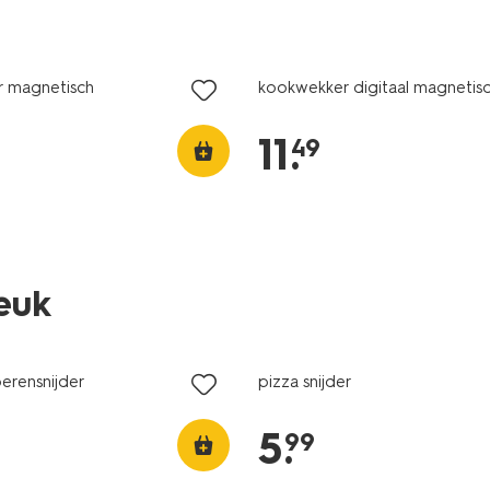
 magnetisch
kookwekker digitaal magnetisc
11
.
49
leuk
erensnijder
pizza snijder
5
.
99