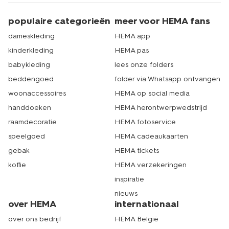
populaire categorieën
meer voor HEMA fans
dameskleding
HEMA app
kinderkleding
HEMA pas
babykleding
lees onze folders
beddengoed
folder via Whatsapp ontvangen
woonaccessoires
HEMA op social media
handdoeken
HEMA herontwerpwedstrijd
raamdecoratie
HEMA fotoservice
speelgoed
HEMA cadeaukaarten
gebak
HEMA tickets
koffie
HEMA verzekeringen
inspiratie
nieuws
over HEMA
internationaal
over ons bedrijf
HEMA België