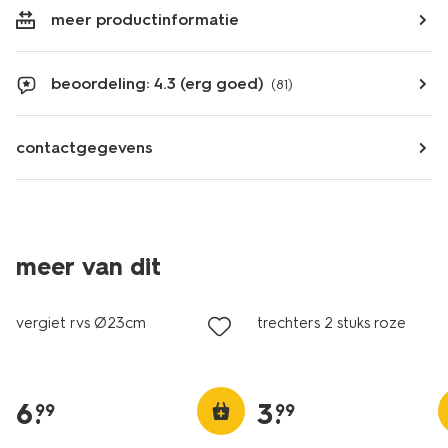
meer productinformatie
beoordeling: 4.3 (erg goed)
(81)
contactgegevens
meer van dit
vergiet rvs Ø23cm
trechters 2 stuks roze
6
.
3
.
99
99