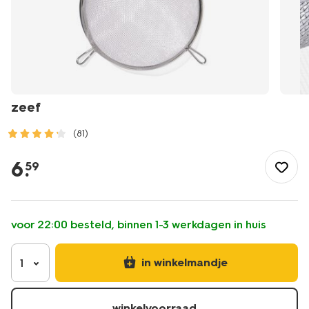
zeef
(81)
/koken-
tafelen/koken/keukengerei/zeven/zeef-
6
.
59
-80840039.html
voor 22:00 besteld, binnen 1-3 werkdagen in huis
in winkelmandje
1
winkelvoorraad