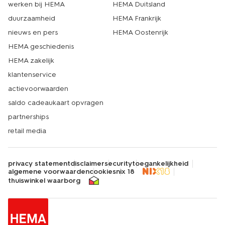
werken bij HEMA
HEMA Duitsland
duurzaamheid
HEMA Frankrijk
nieuws en pers
HEMA Oostenrijk
HEMA geschiedenis
HEMA zakelijk
klantenservice
actievoorwaarden
saldo cadeaukaart opvragen
partnerships
retail media
privacy statement
disclaimer
security
toegankelijkheid
algemene voorwaarden
cookies
nix 18
thuiswinkel waarborg