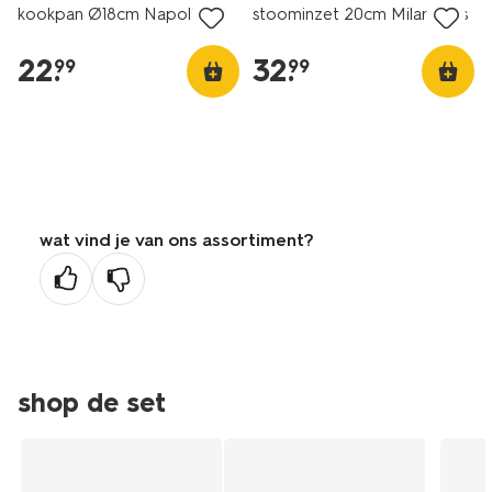
kookpan Ø18cm Napoli
stoominzet 20cm Milano rvs
22
.
32
.
99
99
wat vind je van ons assortiment?
shop de set