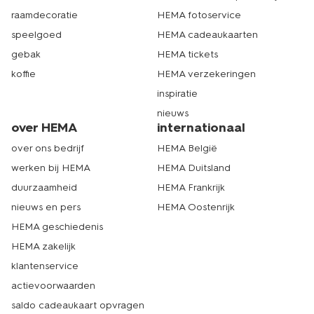
HEMA bij jou in de buurt. Echt HEMA.
raamdecoratie
HEMA fotoservice
speelgoed
HEMA cadeaukaarten
gebak
HEMA tickets
koffie
HEMA verzekeringen
inspiratie
nieuws
over HEMA
internationaal
over ons bedrijf
HEMA België
werken bij HEMA
HEMA Duitsland
duurzaamheid
HEMA Frankrijk
nieuws en pers
HEMA Oostenrijk
HEMA geschiedenis
HEMA zakelijk
klantenservice
actievoorwaarden
saldo cadeaukaart opvragen