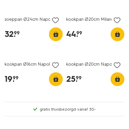
soeppan Ø24cm Napoli
kookpan Ø20cm Milano
32
.
44
.
99
99
kookpan Ø16cm Napoli
kookpan Ø20cm Napoli
19
.
25
.
99
99
gratis thuisbezorgd vanaf 30.-