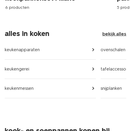
6 producten
5 prod
alles in koken
bekijk alles
keukenapparaten
ovenschalen
keukengerei
tafelaccessoire
keukenmessen
snijplanken
kook- en soeppannen kopen bij