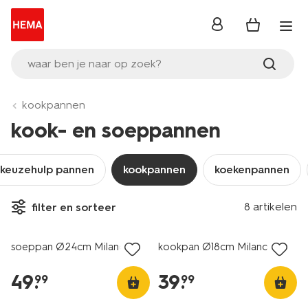
inloggen
waar ben je naar op zoek?
kookpannen
kook- en soeppannen
keuzehulp pannen
kookpannen
koekenpannen
8 artikelen
filter en sorteer
soeppan Ø24cm Milano
kookpan Ø18cm Milano
49
.
39
.
99
99